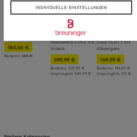
INDIVIDUELLE EINSTELLUNGEN
SANDRO
+Aktionsrabatt
+Aktionsrabatt
Satinkleid mit
MARANT ÉTOILE
Phase Eight
Rüschen
Abendkleid LUXIE mit
Kleid VERITY mit
185,50 €
Volants
Glitzergarn
Bestpreis:
265 €
399,99 €
169,99 €
Bestpreis:
339,99 €
Bestpreis:
144,49 €
Ursprünglich:
549,99 €
Ursprünglich:
215 €
Weitere Kategorien