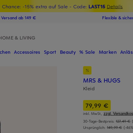
t Chance: -15% extra auf Sale
€-Willkommensgutschein mit Beyond sichern
- Code:
LAST15
Details
N
s Versand ab 149 €
Flexible & sich
HOME & LIVING
chen
Accessoires
Sport
Beauty
% Sale
Marken
Anläs
MRS & HUGS
Kleid
79,99 €
inkl. MwSt.,
zzgl. Versandkos
30-Tage-Bestpreis:
127,49 €
Ursprünglich:
149,99 €
(-46%