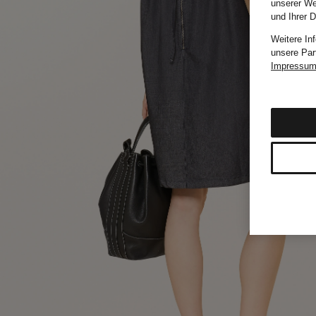
unserer We
und Ihrer 
Weitere In
unsere Par
Impressu