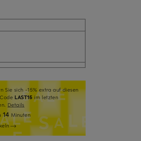
n Sie sich -15% extra auf diesen
. Code
LAST15
im letzten
sen.
Details
14
n
Minuten
keln