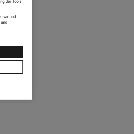
ung der Tools
e wir und
und