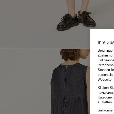
Ihre Zu
Breuninger
Zustimmung
Onlineange
Personenbe
Standort-I
personalis
Webseite, 
Klicken Si
navigieren;
Kategorien
zu treffen.
Sie können