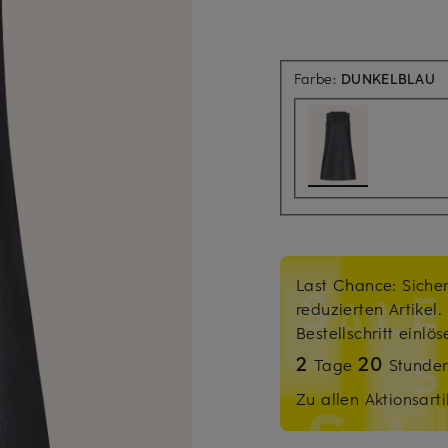
Farbe:
DUNKELBLAU
Last Chance: Sicher
reduzierten Artikel
Bestellschritt einlö
2
20
Tage
Stunde
Zu allen Aktionsarti