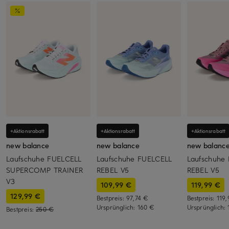
+Aktionsrabatt
+Aktionsrabatt
+Aktionsrabatt
new balance
new balance
new balanc
Laufschuhe FUELCELL
Laufschuhe FUELCELL
Laufschuhe
SUPERCOMP TRAINER
REBEL V5
REBEL V5
V3
109,99 €
119,99 €
129,99 €
Bestpreis:
97,74 €
Bestpreis:
119
Ursprünglich:
160 €
Ursprünglich:
Bestpreis:
250 €