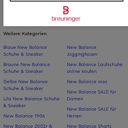
Weitere Kategorien
Blaue New Balance
New Balance
Schuhe & Sneaker
Jogginghosen
Braune New Balance
New Balance Laufschuhe
Schuhe & Sneaker
online kaufen
Gelbe New Balance
New Balance rosa
Schuhe & Sneaker
New Balance SALE für
Lila New Balance Schuhe
Damen
& Sneaker
New Balance SALE für
New Balance 1906
Herren
New Balance 2002r &
New Balance Shorts