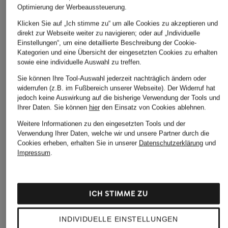
Optimierung der Werbeaussteuerung.
Klicken Sie auf „Ich stimme zu“ um alle Cookies zu akzeptieren und
direkt zur Webseite weiter zu navigieren; oder auf „Individuelle
Einstellungen“, um eine detaillierte Beschreibung der Cookie-
Kategorien und eine Übersicht der eingesetzten Cookies zu erhalten
sowie eine individuelle Auswahl zu treffen.
Sie können Ihre Tool-Auswahl jederzeit nachträglich ändern oder
widerrufen (z.B. im Fußbereich unserer Webseite). Der Widerruf hat
HOKA
new balance
jedoch keine Auswirkung auf die bisherige Verwendung der Tools und
+Aktionsrabatt
Ihrer Daten.
Sie können
hier
den Einsatz von Cookies ablehnen.
Laufschuhe U
Laufschuhe
ASICS
ROCKET X 3
FUELCELL REBEL
Weitere Informationen zu den eingesetzten Tools und der
Laufschuhe
Verwendung Ihrer Daten, welche wir und unsere Partner durch die
250 €
160 €
METASPEED EDGE
Cookies erheben, erhalten Sie in unserer
Datenschutzerklärung
und
TOKYO
Impressum
.
199,99 €
Bestpreis:
169,99 €
ICH STIMME ZU
Ursprünglich:
270 €
INDIVIDUELLE EINSTELLUNGEN