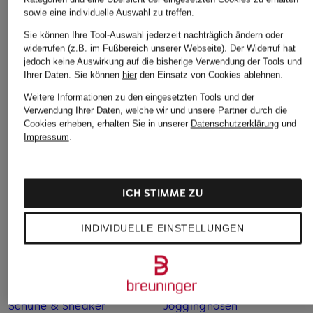
new balance
new balance
new balance
sowie eine individuelle Auswahl zu treffen.
Sneaker 530
Sneaker 530
Sneaker 530
Sie können Ihre Tool-Auswahl jederzeit nachträglich ändern oder
KIDS
KIDS
KIDS
widerrufen (z.B. im Fußbereich unserer Webseite). Der Widerruf hat
jedoch keine Auswirkung auf die bisherige Verwendung der Tools und
100 €
99,99 €
99,99 €
Ihrer Daten.
Sie können
hier
den Einsatz von Cookies ablehnen.
Weitere Informationen zu den eingesetzten Tools und der
Verwendung Ihrer Daten, welche wir und unsere Partner durch die
Cookies erheben, erhalten Sie in unserer
Datenschutzerklärung
und
Impressum
.
ICH STIMME ZU
INDIVIDUELLE EINSTELLUNGEN
Weitere Kategorien
Blaue New Balance
New Balance
Schuhe & Sneaker
Jogginghosen