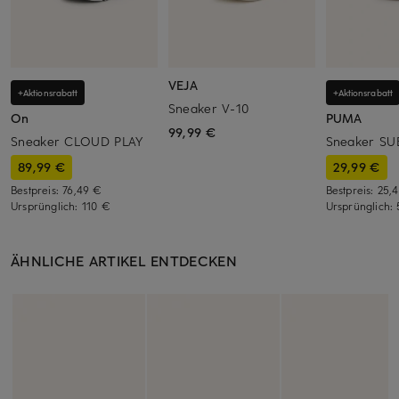
VEJA
+Aktionsrabatt
+Aktionsrabatt
Sneaker V-10
On
PUMA
99,99 €
Sneaker CLOUD PLAY
Sneaker SU
89,99 €
29,99 €
Bestpreis:
76,49 €
Bestpreis:
25,
Ursprünglich:
110 €
Ursprünglich:
ÄHNLICHE ARTIKEL ENTDECKEN