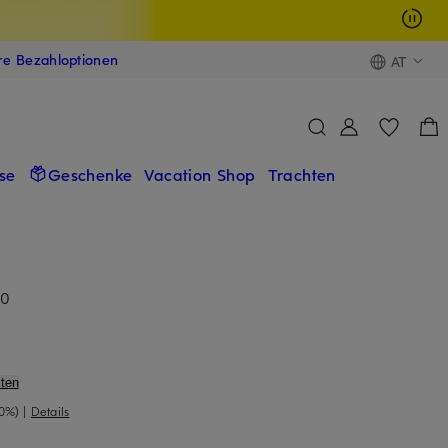
ere Bezahloptionen
AT
se
Geschenke
Vacation Shop
Trachten
00
ten
40%)
|
Details