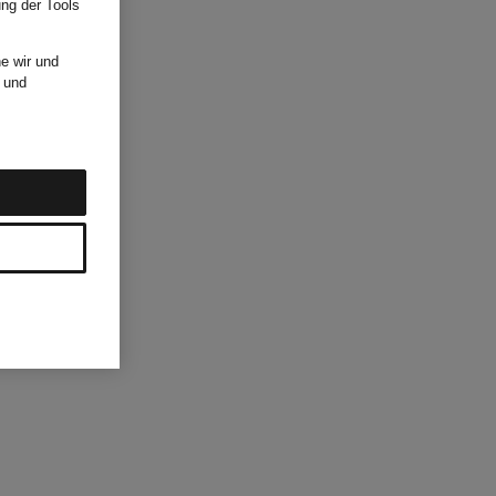
ung der Tools
e wir und
und