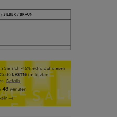
/ SILBER / BRAUN
n Sie sich -15% extra auf diesen
. Code
LAST15
im letzten
sen.
Details
48
n
Minuten
keln