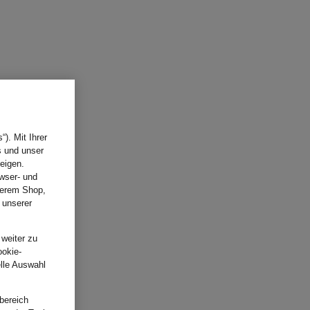
). Mit Ihrer
s und unser
eigen.
wser- und
nserem Shop,
 unserer
.
 weiter zu
ookie-
elle Auswahl
bereich