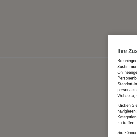
Ihre Zu
Breuninger
Zustimmung
Onlineange
Personenbe
Standort-I
personalis
Webseite, 
Klicken Si
navigieren;
Kategorien
zu treffen.
Sie können