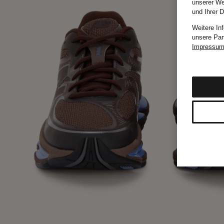
unserer We
und Ihrer 
Weitere In
unsere Par
Impressu