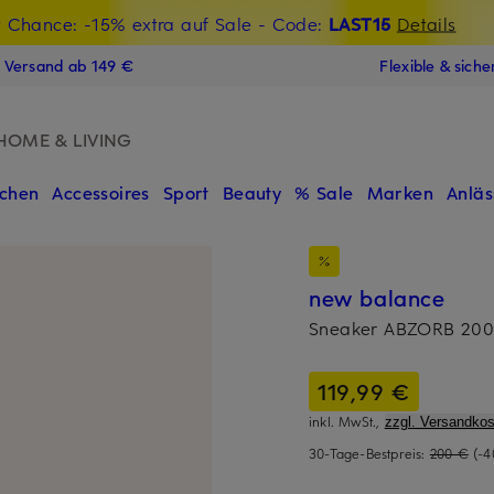
t Chance: -15% extra auf Sale
€-Willkommensgutschein mit Beyond sichern
- Code:
LAST15
Details
N
s Versand ab 149 €
Flexible & sich
HOME & LIVING
chen
Accessoires
Sport
Beauty
% Sale
Marken
Anläs
new balance
Sneaker ABZORB 20
119,99 €
inkl. MwSt.,
zzgl. Versandkos
30-Tage-Bestpreis:
200 €
(-