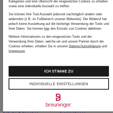
Kategorien und eine Übersicht der eingesetzten Cookies zu erhalten
ASICS
new balance
new balance
sowie eine individuelle Auswahl zu treffen.
Sneaker GT-2160
Sneaker 740
Sneaker 740
Sie können Ihre Tool-Auswahl jederzeit nachträglich ändern oder
widerrufen (z.B. im Fußbereich unserer Webseite). Der Widerruf hat
130 €
120 €
120 €
jedoch keine Auswirkung auf die bisherige Verwendung der Tools und
Bestpreis:
85,49 €
Ihrer Daten.
Sie können
hier
den Einsatz von Cookies ablehnen.
Weitere Informationen zu den eingesetzten Tools und der
Verwendung Ihrer Daten, welche wir und unsere Partner durch die
Cookies erheben, erhalten Sie in unserer
Datenschutzerklärung
und
Impressum
.
ICH STIMME ZU
INDIVIDUELLE EINSTELLUNGEN
Weitere Kategorien
Blaue New Balance
New Balance