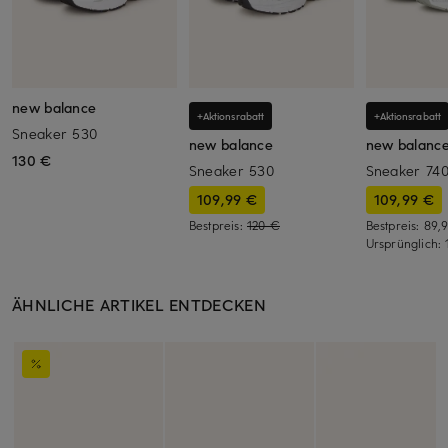
new balance
+Aktionsrabatt
+Aktionsrabatt
Sneaker 530
new balance
new balanc
130 €
Sneaker 530
Sneaker 74
109,99 €
109,99 €
Bestpreis:
120 €
Bestpreis:
89,
Ursprünglich:
ÄHNLICHE ARTIKEL ENTDECKEN