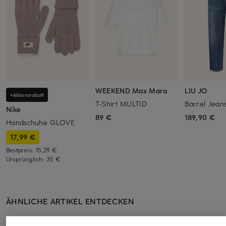
WEEKEND Max Mara
LIU JO
+Aktionsrabatt
T-Shirt MULTID
Barrel Jean
Nike
89 €
189,90 €
Handschuhe GLOVE
17,99 €
Bestpreis:
15,29 €
Ursprünglich:
35 €
ÄHNLICHE ARTIKEL ENTDECKEN