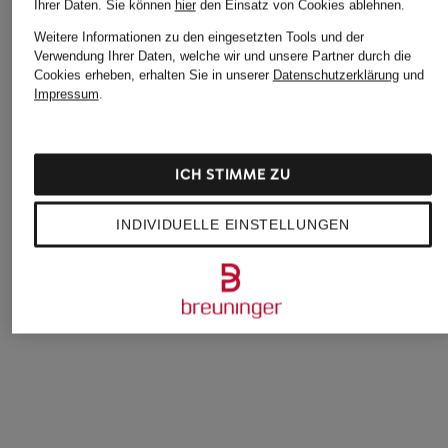
Ihrer Daten.
Sie können
hier
den Einsatz von Cookies ablehnen.
Weitere Informationen zu den eingesetzten Tools und der
Verwendung Ihrer Daten, welche wir und unsere Partner durch die
Cookies erheben, erhalten Sie in unserer
Datenschutzerklärung
und
Impressum
.
ba&sh
UNDER ARMOUR
P.A.C.
Handschuhe CIMON
Multifunktions-
Multisport-
aus Cashmere
Handschuhe UA
Handschuhe mit
ICH STIMME ZU
HALFTIME mit
Merinowolle und
100 €
Touchscreen-Funktion
Touchscreen-Funkt
INDIVIDUELLE EINSTELLUNGEN
22 €
24,99 €