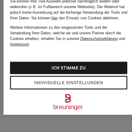
Sie können Ihre Tool-Auswahl jederzeit nachträglich ändern oder
widerrufen (z.B. im Fußbereich unserer Webseite). Der Widerruf hat
jedoch keine Auswirkung auf die bisherige Verwendung der Tools und
Ihrer Daten.
Sie können
hier
den Einsatz von Cookies ablehnen.
Weitere Informationen zu den eingesetzten Tools und der
Verwendung Ihrer Daten, welche wir und unsere Partner durch die
Cookies erheben, erhalten Sie in unserer
Datenschutzerklärung
und
Impressum
.
ICH STIMME ZU
INDIVIDUELLE EINSTELLUNGEN
Nike
Nike
ASICS
Laufschuhe PEGASUS
Laufschuhe VOMERO
Laufschuhe GEL-
PREMIUM
18
KAYANO 33
209,99 €
159,99 €
200 €