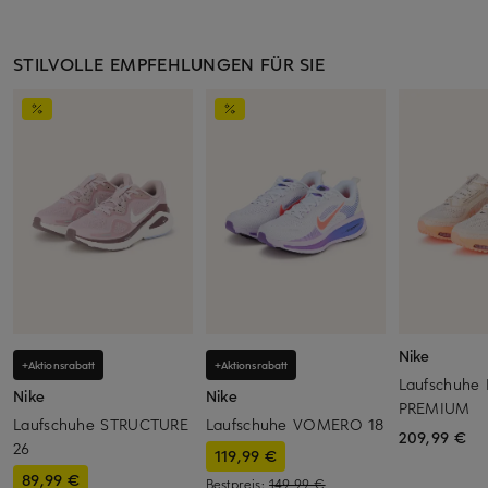
STILVOLLE EMPFEHLUNGEN FÜR SIE
Nike
+Aktionsrabatt
+Aktionsrabatt
Laufschuhe
Nike
Nike
PREMIUM
Laufschuhe STRUCTURE
Laufschuhe VOMERO 18
209,99 €
26
119,99 €
89,99 €
Bestpreis:
149,99 €