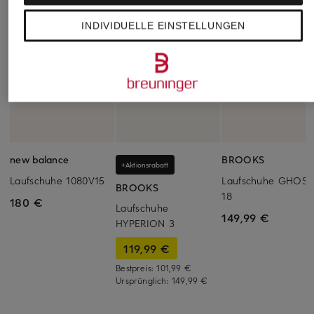
INDIVIDUELLE EINSTELLUNGEN
new balance
BROOKS
+Aktionsrabatt
Laufschuhe 1080V15
Laufschuhe GHOST
BROOKS
18
180 €
Laufschuhe
149,99 €
HYPERION 3
119,99 €
Bestpreis:
101,99 €
Ursprünglich:
149,99 €