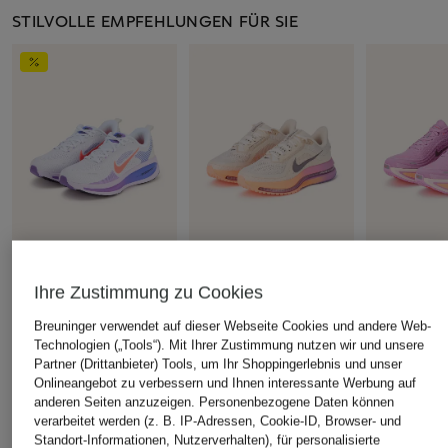
STILVOLLE EMPFEHLUNGEN FÜR SIE
Nike
Ihre Zustimmung zu Cookies
+Aktionsrabatt
+Aktionsrabatt
Laufschuhe PEGASUS
Nike
Nike
Breuninger verwendet auf dieser Webseite Cookies und andere Web-
PREMIUM
Technologien („Tools“). Mit Ihrer Zustimmung nutzen wir und unsere
Laufschuhe VOMERO 18
Laufschuh
209,99 €
Partner (Drittanbieter) Tools, um Ihr Shoppingerlebnis und unser
PLUS
119,99 €
Onlineangebot zu verbessern und Ihnen interessante Werbung auf
129,99 €
anderen Seiten anzuzeigen. Personenbezogene Daten können
Bestpreis:
149,99 €
verarbeitet werden (z. B. IP-Adressen, Cookie-ID, Browser- und
Bestpreis:
93,
Standort-Informationen, Nutzerverhalten), für personalisierte
Ursprünglich: