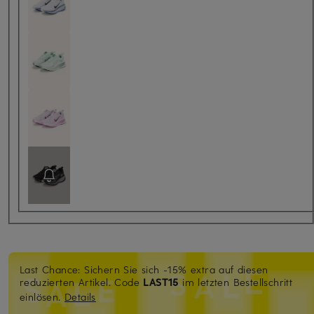
Last Chance: Sichern Sie sich -15% extra auf diesen
reduzierten Artikel. Code
LAST15
im letzten Bestellschritt
einlösen.
Details