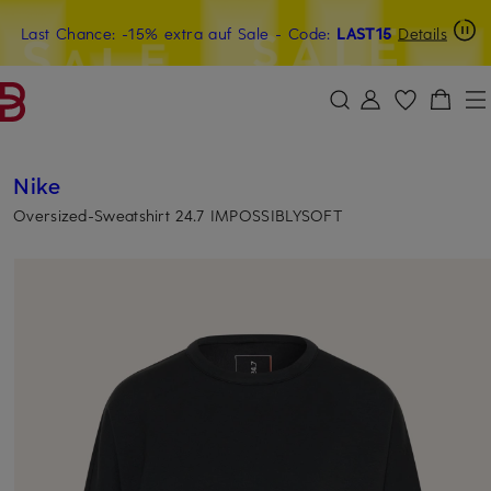
Last Chance: -15% extra auf Sale
20€-Willkommensgutschein mit Beyond sichern
- Code:
LAST15
Details
ZUM HAUPTINHALT ÜBERSPRINGEN
ZUM SUCHFELD ÜBERSPRINGE
Nike
Oversized-Sweatshirt 24.7 IMPOSSIBLYSOFT