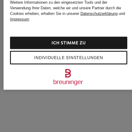
Weitere Informationen zu den eingesetzten Tools und der
Verwendung Ihrer Daten, welche wir und unsere Partner durch die
Cookies erheben, erhalten Sie in unserer
Datenschutzerklärung
und
Impressum
.
adidas
+Aktionsrabatt
+Aktionsrabatt
Sweatshirt SOFT LUX
Goldwin
ARMEDANGELS
ICH STIMME ZU
70 €
Fleecepullover
Sweatshirt ALIZAA
INDIVIDUELLE EINSTELLUNGEN
99,99 €
59,99 €
Bestpreis:
84,99 €
Bestpreis:
50,99 €
Ursprünglich:
229,99 €
Ursprünglich:
79,90 €