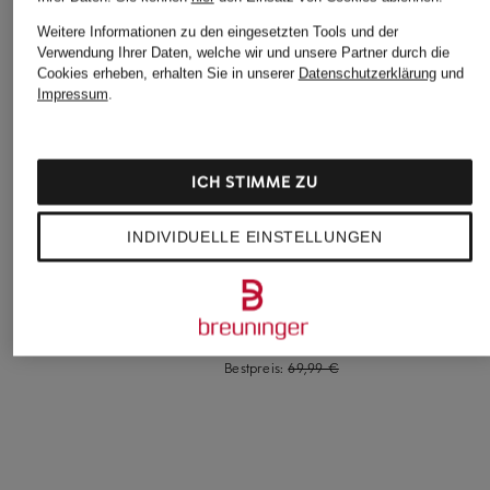
Weitere Informationen zu den eingesetzten Tools und der
Verwendung Ihrer Daten, welche wir und unsere Partner durch die
Cookies erheben, erhalten Sie in unserer
Datenschutzerklärung
und
Impressum
.
ICH STIMME ZU
On
+Aktionsrabatt
Sneaker CLOUD
INDIVIDUELLE EINSTELLUNGEN
TOMMY HILFIGER
PLAY 2
Sneaker
KIDS
KIDS
110 €
ab 29,99 €
Bestpreis:
69,99 €