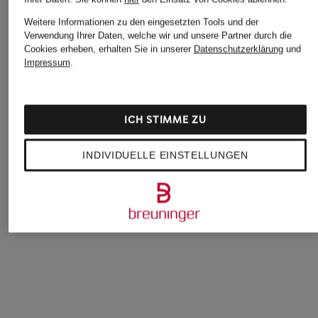
Weitere Informationen zu den eingesetzten Tools und der
Verwendung Ihrer Daten, welche wir und unsere Partner durch die
Cookies erheben, erhalten Sie in unserer
Datenschutzerklärung
und
Impressum
.
Nike
+Aktionsrabatt
+Aktionsrabatt
ICH STIMME ZU
Fitnessschuhe AIR
Nike
BROOKS
ZOOM BELLA 7
Tennisschuhe ZOOM
Laufschuhe GLYCERIN
INDIVIDUELLE EINSTELLUNGEN
89,99 €
VAPOR PRO 3
GTS 23
179,99 €
59,99 €
Bestpreis:
50,99 €
Ursprünglich:
129,99 €