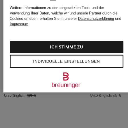
Weitere Informationen zu den eingesetzten Tools und der
Verwendung Ihrer Daten, welche wir und unsere Partner durch die
Cookies erheben, erhalten Sie in unserer
Datenschutzerklärung
und
Impressum
.
ICH STIMME ZU
FALKE
+Aktionsrabatt
+Aktionsrabatt
Funktionswäsche-
INDIVIDUELLE EINSTELLUNGEN
VARLEY
adidas
Hose WARM
Tights ASSURE
Tights ALL ME
65 €
59,99 €
29,99 €
Bestpreis:
102 €
Bestpreis:
25,49 €
Ursprünglich:
120 €
Ursprünglich:
65 €