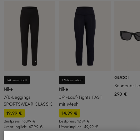
GUCCI
+Aktionsrabatt
+Aktionsrabatt
Sonnenbrill
Nike
Nike
290 €
7/8-Leggings
3/4-Lauf-Tights FAST
SPORTSWEAR CLASSIC
mit Mesh
19,99 €
14,99 €
Bestpreis:
16,99 €
Bestpreis:
12,74 €
Ursprünglich:
47,99 €
Ursprünglich:
49,99 €