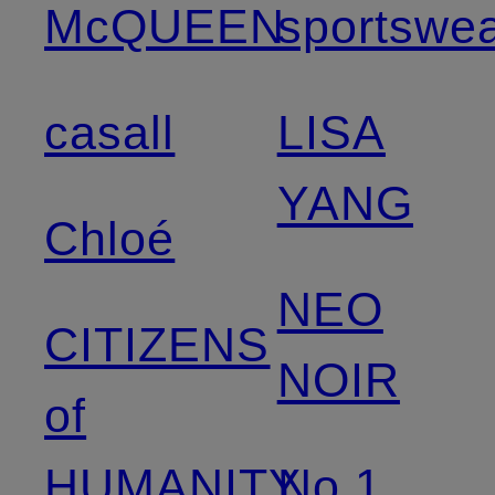
McQUEEN
sportswe
casall
LISA
YANG
Chloé
NEO
CITIZENS
NOIR
of
HUMANITY
No.1