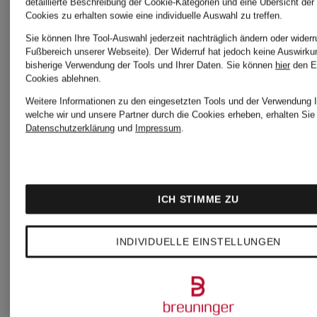
detaillierte Beschreibung der Cookie-Kategorien und eine Übersicht der
Cookies zu erhalten sowie eine individuelle Auswahl zu treffen.
S
LITE
DY
Sie können Ihre Tool-Auswahl jederzeit nachträglich ändern oder widerr
Fußbereich unserer Webseite). Der Widerruf hat jedoch keine Auswirku
SWEEP
bisherige Verwendung der Tools und Ihrer Daten.
Sie können
hier
den E
120 €
17
Cookies ablehnen.
Weitere Informationen zu den eingesetzten Tools und der Verwendung I
welche wir und unsere Partner durch die Cookies erheben, erhalten Sie 
130 €
Bestpreis:
Bestp
Datenschutzerklärung
und
Impressum
.
102 €
144,
Bestpreis:
Ursprünglich:
Ursp
110,50 €
ICH STIMME ZU
178 €
228 
Ursprünglich:
INDIVIDUELLE EINSTELLUNGEN
188 €