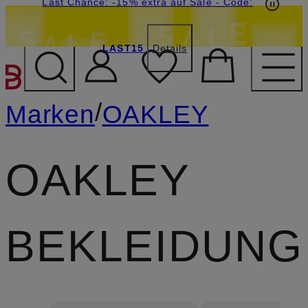
20€-Willkommensgutschein mit Beyond sichern
Last Chance: -15% extra auf Sale
- Code:
LAST15
Details
ZUM HAUPTINHALT ÜBE
/
Marken
OAKLEY
OAKLEY
BEKLEIDUNG