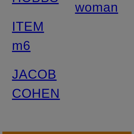
woman
ITEM
m6
JACOB
COHEN