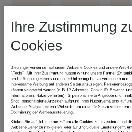
Ihre Zustimmung z
Cookies
+Aktionsrabatt
+Aktionsrabatt
+Akt
Breuninger verwendet auf dieser Webseite Cookies und andere Web-Te
(„Tools“). Mit Ihrer Zustimmung nutzen wir und unsere Partner (Drittanbi
um Ihr Shoppingerlebnis und unser Onlineangebot zu verbessern und I
interessante Werbung auf anderen Seiten anzuzeigen. Personenbezog
OAKLEY
OAKLEY
können verarbeitet werden (z. B. IP-Adressen, Cookie-ID, Browser- und
Informationen, Nutzerverhalten), für personalisierte Angebote und Inhal
Shop, personalisierte Anzeigen aufgrund Ihres Nutzerverhaltens auf un
Radbrille
Radbrille
Radb
Webseite, Analyse unserer Webseite, um diese für Sie zu verbessern o
Optimierung der Werbeaussteuerung.
Klicken Sie auf „Ich stimme zu“ um alle Cookies zu akzeptieren und dir
SUTRO
SUTRO
CY
Webseite weiter zu navigieren; oder auf „Individuelle Einstellungen“, u