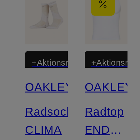
+Aktionsrabatt
+Aktionsraba
OAKLEY
OAKLEY
Limitiert
Radsocken
Radtop
CLIMA
ENDURA