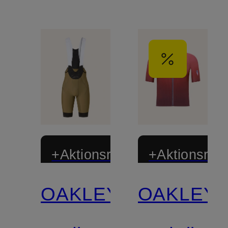
+Aktionsrabatt
+Aktionsraba
OAKLEY
OAKLEY
Limitiert