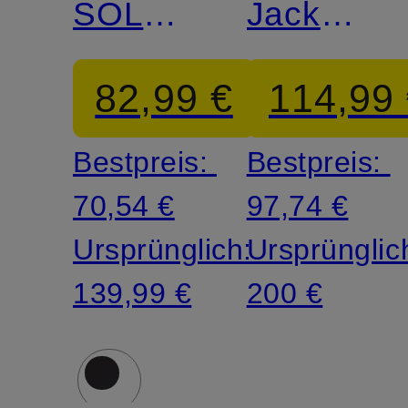
SOLAR
Jacke
RAIL
BOWLS
82,99 €
114,99
ALPHA
Bestpreis:
Bestpreis:
70,54 €
97,74 €
Ursprünglich:
Ursprünglic
139,99 €
200 €