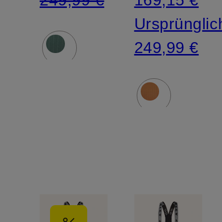
249,99 €
169,15 €
Ursprünglic
249,99 €