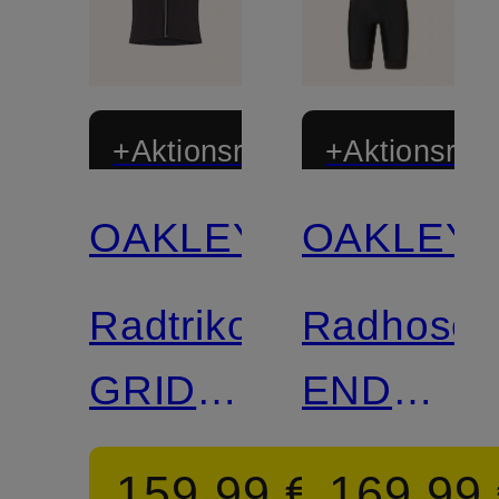
+Aktionsrabatt
+Aktionsraba
OAKLEY
OAKLEY
Limitiert
Radtrikot
Radhose
GRIDSKIN
ENDURA
PINSTRIPE
TEMPO
159,99 €
169,99