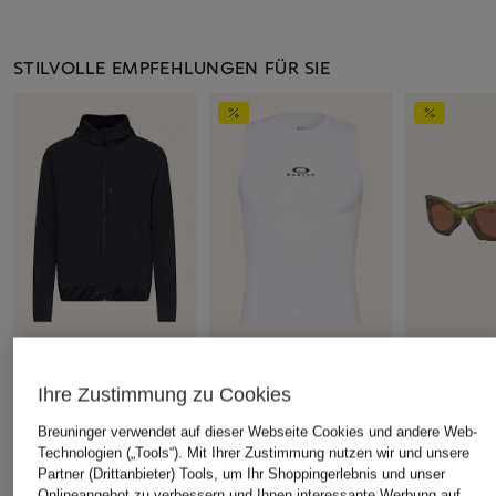
STILVOLLE EMPFEHLUNGEN FÜR SIE
OAKLEY
+Aktionsrabatt
+Aktionsrabatt
Sonnenbrill
Ihre Zustimmung zu Cookies
OAKLEY
OAKLEY
200 €
Breuninger verwendet auf dieser Webseite Cookies und andere Web-
Softshell-Jacke BOWLS
Radtop ENDURANCE
Technologien („Tools“). Mit Ihrer Zustimmung nutzen wir und unsere
Bestpreis:
221
ALPHA
BASE LAYER SLEEVELES
Ursprünglich:
Partner (Drittanbieter) Tools, um Ihr Shoppingerlebnis und unser
114,99 €
29,99 €
Onlineangebot zu verbessern und Ihnen interessante Werbung auf