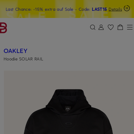
Last Chance: -15% extra auf Sale
20€-Willkommensgutschein mit Beyond sichern
- Code:
LAST15
Details
ZUM HAUPTINHALT ÜBERSPRINGEN
ZUM SUCHFELD ÜBERSPRINGE
OAKLEY
Hoodie SOLAR RAIL