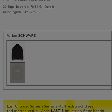
30-Tage-Bestpreis:
70,54 €
|
Details
Ursprünglich:
139,99 €
Farbe:
SCHWARZ
Last Chance: Sichern Sie sich -15% extra auf diesen
reduzierten Artikel. Code
LAST15
im letzten Bestellschritt