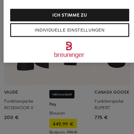
ICH STIMME ZU
INDIVIDUELLE EINSTELLUNGEN
VAUDE
CANADA GOOSE
+Aktionsrabatt
Funktionsjacke
Funktionsjacke
Fay
ROSEMOOR II
RUPERT
Blouson
200 €
775 €
449,99 €
Bestpreis:
790 €