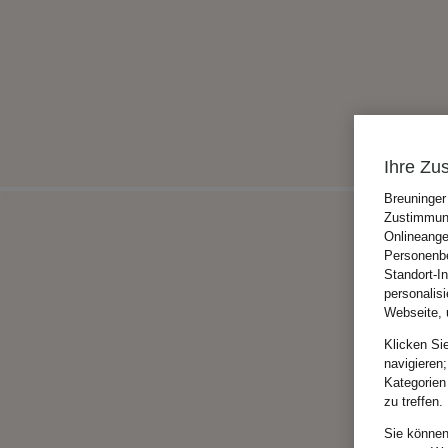
Ihre Zu
Breuninger
Zustimmung
Onlineange
Personenbe
Standort-I
personalis
Webseite, 
Klicken Si
navigieren;
Kategorien
zu treffen.
Sie können