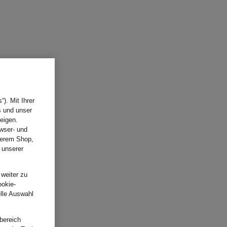
). Mit Ihrer
s und unser
eigen.
wser- und
nserem Shop,
 unserer
.
 weiter zu
ookie-
elle Auswahl
bereich