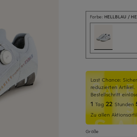
Farbe:
HELLBLAU / H
Last Chance: Sicher
reduzierten Artikel
Bestellschritt einlö
1
22
Tag
Stunden
Zu allen Aktionsarti
Größe