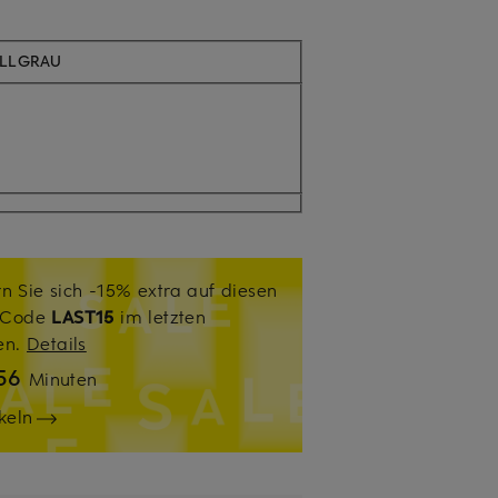
ELLGRAU
n Sie sich -15% extra auf diesen
. Code
LAST15
im letzten
sen.
Details
56
Minuten
keln