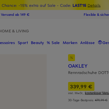
t Chance: -15% extra auf Sale
€-Willkommensgutschein mit Beyond sichern
- Code:
LAST15
Details
N
s Versand ab 149 €
Flexible & sich
HOME & LIVING
essoires
Sport
Beauty
% Sale
Marken
Anlässe
Ge
OAKLEY
Rennradschuhe DOT
339,99 €
inkl. MwSt.,
kostenloser Vers
30-Tage-Bestpreis:
479,99 €