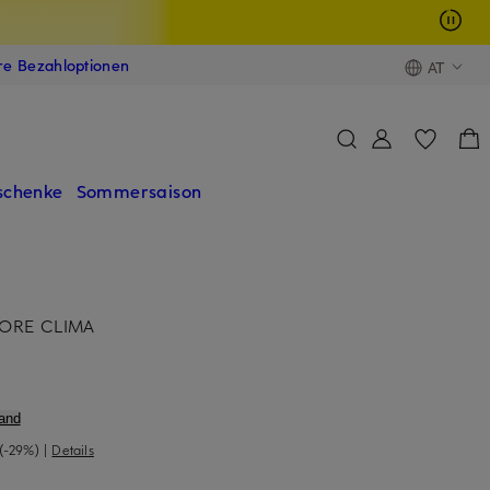
ere Bezahloptionen
AT
schenke
Sommersaison
TORE CLIMA
and
(-29%)
|
Details