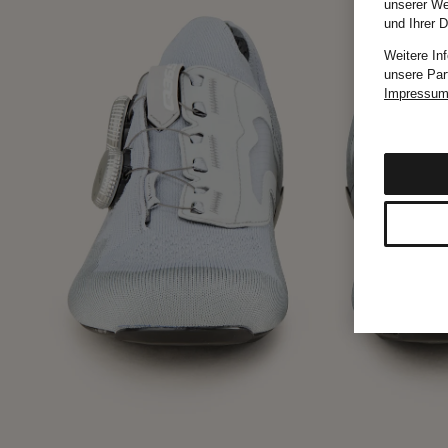
unserer We
und Ihrer 
Weitere In
unsere Par
Impressu