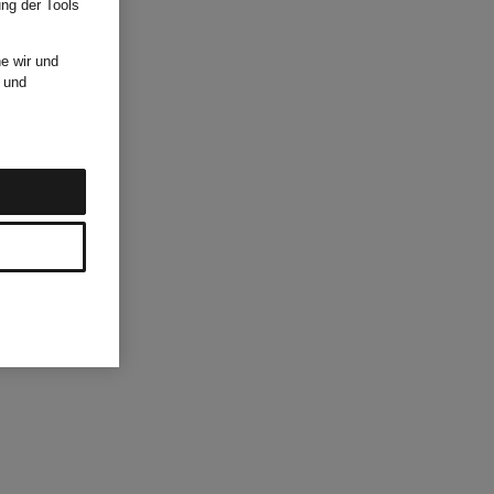
ung der Tools
e wir und
und