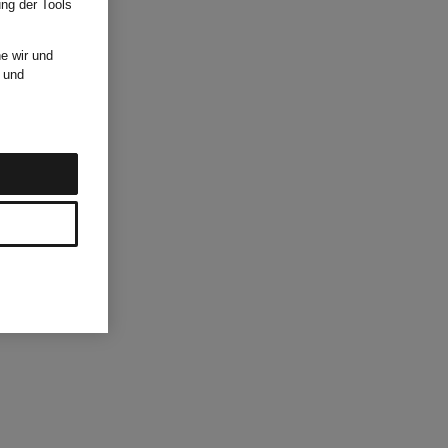
ung der Tools
e wir und
und