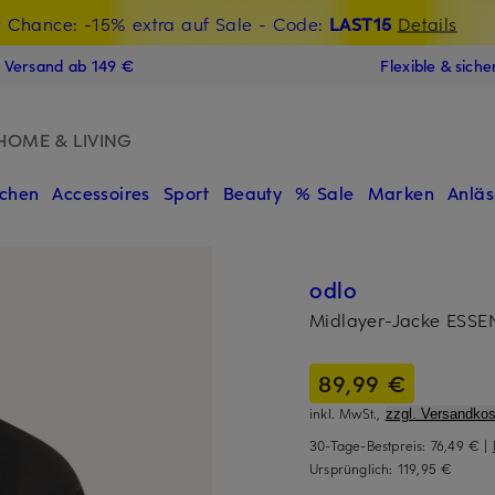
t Chance: -15% extra auf Sale
€-Willkommensgutschein mit Beyond sichern
- Code:
LAST15
Details
N
s Versand ab 149 €
Flexible & sich
HOME & LIVING
chen
Accessoires
Sport
Beauty
% Sale
Marken
Anläs
odlo
Midlayer-Jacke ESS
89,99 €
inkl. MwSt.,
zzgl. Versandkos
30-Tage-Bestpreis:
76,49 €
|
Ursprünglich:
119,95 €