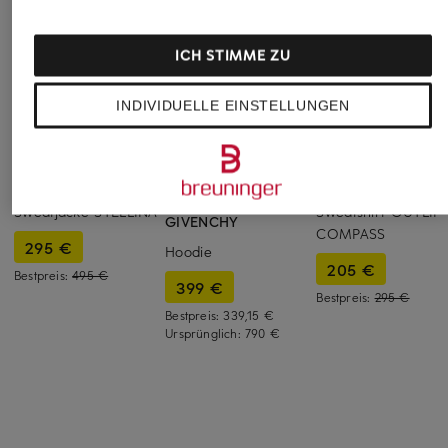
ICH STIMME ZU
INDIVIDUELLE EINSTELLUNGEN
STONE ISLAND
STONE ISLAND
+Aktionsrabatt
Sweatjacke STELLINA
Sweatshirt OUTLIN
GIVENCHY
COMPASS
295 €
Hoodie
205 €
Bestpreis:
495 €
399 €
Bestpreis:
295 €
Bestpreis:
339,15 €
Ursprünglich:
790 €