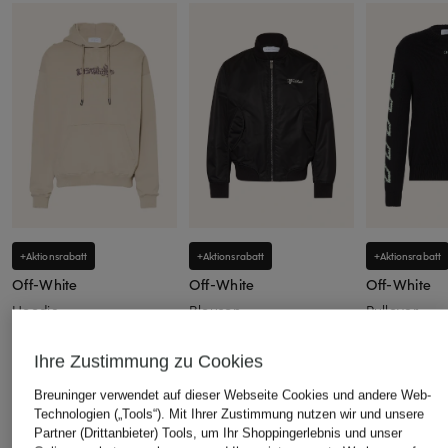
+Aktionsrabatt
+Aktionsrabatt
+Aktionsrabatt
Off-White
Off-White
Off-White
Hoodie
Blouson
Pullover
259,99 €
859 €
339,99 €
Ihre Zustimmung zu Cookies
Bestpreis:
220,99 €
Bestpreis:
730,15 €
Bestpreis:
288
Ursprünglich:
435 €
Ursprünglich:
1.440 €
Ursprünglich:
Breuninger verwendet auf dieser Webseite Cookies und andere Web-
Technologien („Tools“). Mit Ihrer Zustimmung nutzen wir und unsere
Partner (Drittanbieter) Tools, um Ihr Shoppingerlebnis und unser