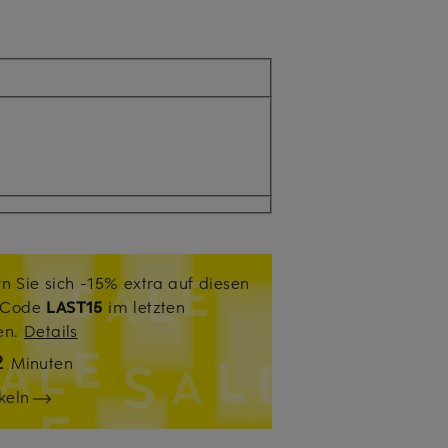
n Sie sich -15% extra auf diesen
. Code
LAST15
im letzten
sen.
Details
2
Minuten
keln