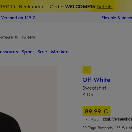
t Chance: -15% extra auf Sale
€-Willkommensgutschein mit Beyond sichern
15€ für Neukunden
- Code:
WELCOME15
LAST15
Details
N
s Versand ab 149 €
Flexible & sich
HOME & LIVING
essoires
Sport
Sale
Marken
Off-White
Sweatshirt
KIDS
89,99 €
inkl. MwSt.,
zzgl. Versandkos
30-Tage-Bestpreis:
165 €
(-4