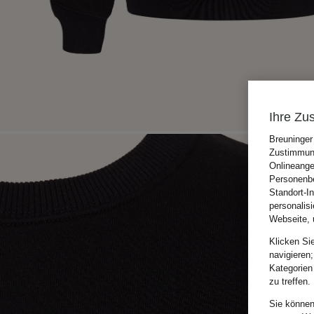
Ihre Zu
Breuninger
Zustimmung
Onlineange
Personenbe
Standort-I
personalis
Webseite, 
Klicken Si
navigieren;
Kategorien
zu treffen.
Sie können