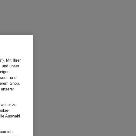
). Mit Ihrer
s und unser
eigen.
wser- und
nserem Shop,
 unserer
.
 weiter zu
ookie-
elle Auswahl
bereich