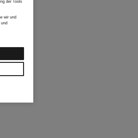
ung der Tools
e wir und
und