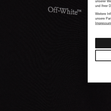
unserer We
und Ihrer 
Weitere In
unsere Par
Impressu