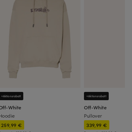
+Aktionsrabatt
+Aktionsrabatt
Off-White
Off-White
Hoodie
Pullover
259,99 €
339,99 €