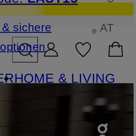
sichern
 & sichere
AT
FELD ÜBERSPRINGEN
optionen
ER
HOME & LIVING