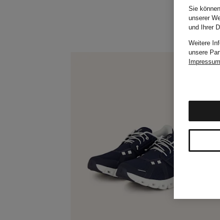
Sie können
unserer We
und Ihrer 
Weitere In
unsere Par
Impressu