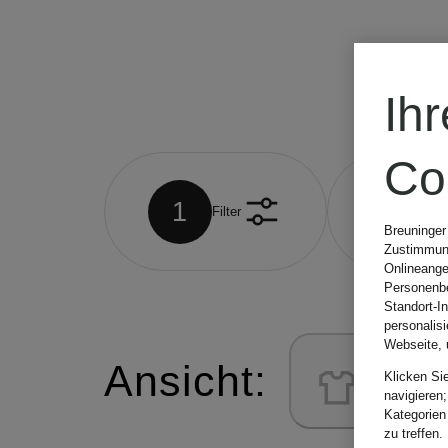
Ih
Co
1
1
Filter
Fü
Breuninger
Zustimmung
Onlineange
Personenbe
Standort-I
personalis
Webseite, 
Ansicht:
Klicken Si
navigieren;
Kategorien
zu treffen.