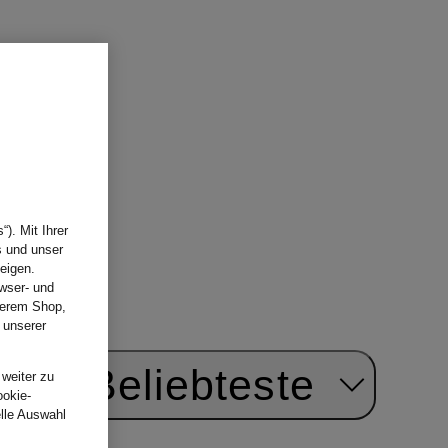
). Mit Ihrer
s und unser
eigen.
wser- und
nserem Shop,
 unserer
.
ach:
Beliebteste
 weiter zu
ookie-
elle Auswahl