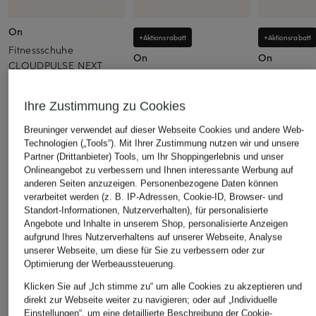
On
+Aktionsrabatt
+Aktionsrabatt
Fitnessschuhe
On
On
CLOUDPULSE NEXT
Fitnessschuhe
Fitnesssch
140 €
CLOUDPULSE 2
X4
Ihre Zustimmung zu Cookies
129,99 €
119,99 €
Bestpreis:
110,49 €
Bestpreis:
101
Breuninger verwendet auf dieser Webseite Cookies und andere Web-
Ursprünglich:
170 €
Ursprünglich:
Technologien („Tools“). Mit Ihrer Zustimmung nutzen wir und unsere
Partner (Drittanbieter) Tools, um Ihr Shoppingerlebnis und unser
Onlineangebot zu verbessern und Ihnen interessante Werbung auf
ÄHNLICHE ARTIKEL ENTDECKEN
anderen Seiten anzuzeigen. Personenbezogene Daten können
verarbeitet werden (z. B. IP-Adressen, Cookie-ID, Browser- und
Standort-Informationen, Nutzerverhalten), für personalisierte
Angebote und Inhalte in unserem Shop, personalisierte Anzeigen
aufgrund Ihres Nutzerverhaltens auf unserer Webseite, Analyse
unserer Webseite, um diese für Sie zu verbessern oder zur
Optimierung der Werbeaussteuerung.
Klicken Sie auf „Ich stimme zu“ um alle Cookies zu akzeptieren und
direkt zur Webseite weiter zu navigieren; oder auf „Individuelle
Einstellungen“, um eine detaillierte Beschreibung der Cookie-