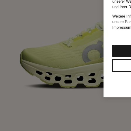
unserer We
und Ihrer 
Weitere In
unsere Par
Impressu