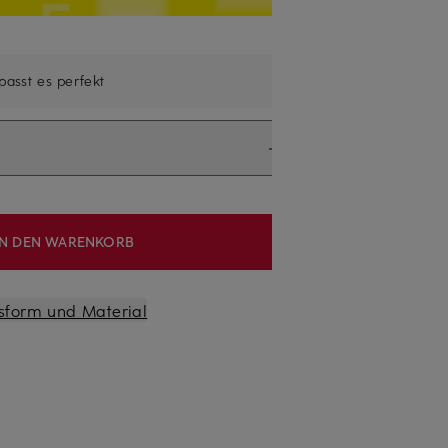
 passt es perfekt
IN DEN WARENKORB
sform und Material