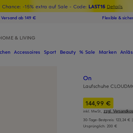
t Chance: -15% extra auf Sale
€-Willkommensgutschein mit Beyond sichern
- Code:
LAST15
Details
N
s Versand ab 149 €
Flexible & sich
HOME & LIVING
chen
Accessoires
Sport
Beauty
% Sale
Marken
Anläs
On
Laufschuhe CLOUDM
144,99 €
inkl. MwSt.,
zzgl. Versandkos
30-Tage-Bestpreis:
123,24 €
Ursprünglich:
200 €