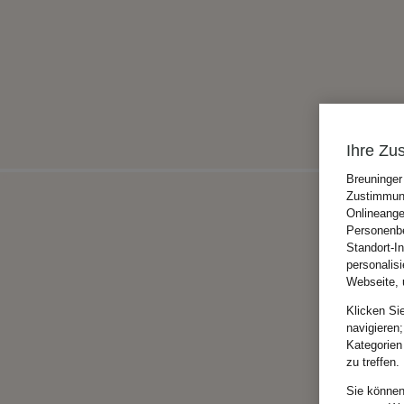
Ihre Zu
Breuninger
Zustimmung
Onlineange
Personenbe
Standort-I
personalis
Webseite, 
Klicken Si
navigieren;
Kategorien
zu treffen.
Sie können