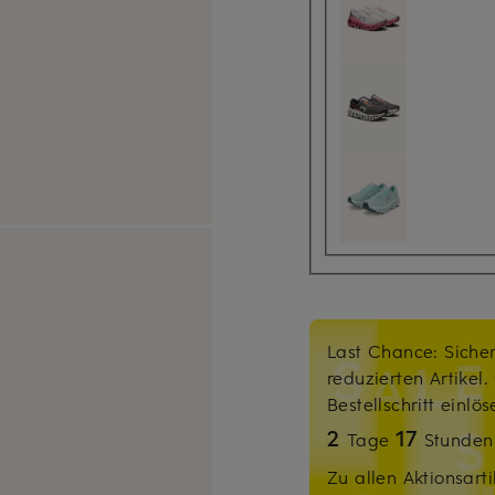
Last Chance: Sicher
reduzierten Artikel
Bestellschritt einlö
2
17
Tage
Stunde
Zu allen Aktionsarti