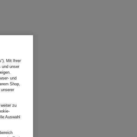
). Mit Ihrer
s und unser
eigen.
wser- und
nserem Shop,
 unserer
.
 weiter zu
ookie-
elle Auswahl
bereich