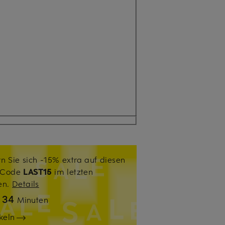
n Sie sich -15% extra auf diesen
. Code
LAST15
im letzten
sen.
Details
34
n
Minuten
keln