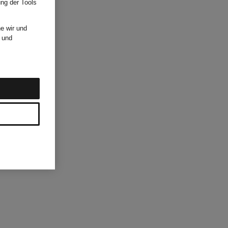
ung der Tools
e wir und
und