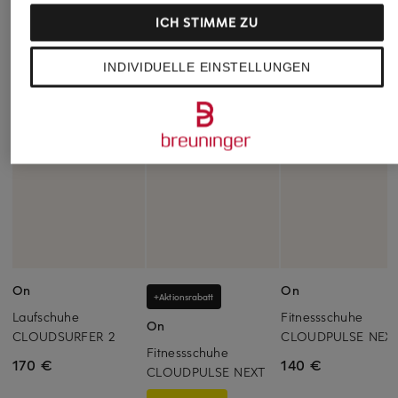
ICH STIMME ZU
INDIVIDUELLE EINSTELLUNGEN
On
On
+Aktionsrabatt
Laufschuhe
Fitnessschuhe
On
CLOUDSURFER 2
CLOUDPULSE NEX
Fitnessschuhe
170 €
140 €
CLOUDPULSE NEXT