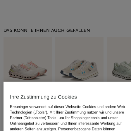
DAS KÖNNTE IHNEN AUCH GEFALLEN
Ihre Zustimmung zu Cookies
Breuninger verwendet auf dieser Webseite Cookies und andere Web-
+Aktionsrabatt
+Aktionsrabatt
+Aktionsrabatt
Technologien („Tools“). Mit Ihrer Zustimmung nutzen wir und unsere
Partner (Drittanbieter) Tools, um Ihr Shoppingerlebnis und unser
On
On
On
Onlineangebot zu verbessern und Ihnen interessante Werbung auf
Laufschuhe
Laufschuhe
Laufschuhe
anderen Seiten anzuzeigen. Personenbezogene Daten können