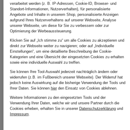
CLOUDRUNNER 3
CLOUDSURFER 2
CLOUDSURF
verarbeitet werden (z. B. IP-Adressen, Cookie-ID, Browser- und
Standort-Informationen, Nutzerverhalten), für personalisierte
119,99 €
124,99 €
119,99 €
Angebote und Inhalte in unserem Shop, personalisierte Anzeigen
Bestpreis:
101,99 €
Bestpreis:
106,24 €
Bestpreis:
101
aufgrund Ihres Nutzerverhaltens auf unserer Webseite, Analyse
Ursprünglich:
160 €
Ursprünglich:
170 €
Ursprünglich:
unserer Webseite, um diese für Sie zu verbessern oder zur
Optimierung der Werbeaussteuerung.
Klicken Sie auf „Ich stimme zu“ um alle Cookies zu akzeptieren und
direkt zur Webseite weiter zu navigieren; oder auf „Individuelle
ÄHNLICHE ARTIKEL ENTDECKEN
Einstellungen“, um eine detaillierte Beschreibung der Cookie-
Kategorien und eine Übersicht der eingesetzten Cookies zu erhalten
sowie eine individuelle Auswahl zu treffen.
Sie können Ihre Tool-Auswahl jederzeit nachträglich ändern oder
widerrufen (z.B. im Fußbereich unserer Webseite). Der Widerruf hat
jedoch keine Auswirkung auf die bisherige Verwendung der Tools und
Ihrer Daten.
Sie können
hier
den Einsatz von Cookies ablehnen.
Weitere Informationen zu den eingesetzten Tools und der
Verwendung Ihrer Daten, welche wir und unsere Partner durch die
Cookies erheben, erhalten Sie in unserer
Datenschutzerklärung
und
Impressum
.