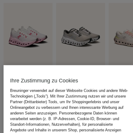
+Aktionsrabatt
+Aktionsrabatt
+Aktionsrabatt
Ihre Zustimmung zu Cookies
On
On
On
Breuninger verwendet auf dieser Webseite Cookies und andere Web-
Laufschuhe
Laufschuhe
Laufschuhe
Technologien („Tools“). Mit Ihrer Zustimmung nutzen wir und unsere
CLOUDSURFER MAX
CLOUDMONSTER 3
CLOUDRUN
Partner (Drittanbieter) Tools, um Ihr Shoppingerlebnis und unser
Onlineangebot zu verbessern und Ihnen interessante Werbung auf
149,99 €
144,99 €
119,99 €
anderen Seiten anzuzeigen. Personenbezogene Daten können
Bestpreis:
134,99 €
Bestpreis:
123,24 €
Bestpreis:
101
verarbeitet werden (z. B. IP-Adressen, Cookie-ID, Browser- und
Ursprünglich:
190 €
Ursprünglich:
200 €
Ursprünglich:
Standort-Informationen, Nutzerverhalten), für personalisierte
Angebote und Inhalte in unserem Shop, personalisierte Anzeigen