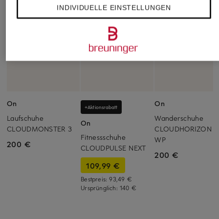
INDIVIDUELLE EINSTELLUNGEN
On
On
+Aktionsrabatt
Laufschuhe
Wanderschuhe
On
CLOUDMONSTER 3
CLOUDHORIZON 2
Fitnessschuhe
WP
200 €
CLOUDPULSE NEXT
200 €
109,99 €
Bestpreis:
93,49 €
Ursprünglich:
140 €