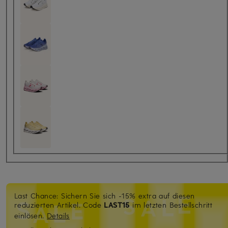
Last Chance: Sichern Sie sich -15% extra auf diesen
reduzierten Artikel. Code
LAST15
im letzten Bestellschritt
einlösen.
Details