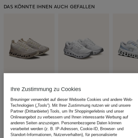
DAS KÖNNTE IHNEN AUCH GEFALLEN
Ihre Zustimmung zu Cookies
+Aktionsrabatt
+Aktionsrabatt
+Aktionsrabatt
Breuninger verwendet auf dieser Webseite Cookies und andere Web-
On
On
On
Technologien („Tools“). Mit Ihrer Zustimmung nutzen wir und unsere
Laufschuhe
Laufschuhe
Laufschuhe
Partner (Drittanbieter) Tools, um Ihr Shoppingerlebnis und unser
CLOUDSURFER MAX
CLOUDRUNNER 3
CLOUDMON
Onlineangebot zu verbessern und Ihnen interessante Werbung auf
anderen Seiten anzuzeigen. Personenbezogene Daten können
149,99 €
135,99 €
144,99 €
verarbeitet werden (z. B. IP-Adressen, Cookie-ID, Browser- und
Bestpreis:
127,49 €
Bestpreis:
115,59 €
Bestpreis:
123
Standort-Informationen, Nutzerverhalten), für personalisierte
Ursprünglich:
190 €
Ursprünglich:
160 €
Ursprünglich: