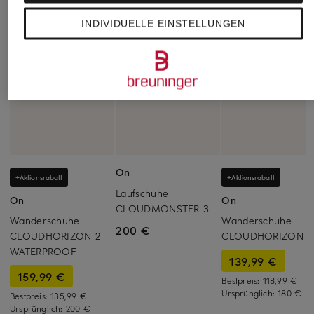
INDIVIDUELLE EINSTELLUNGEN
On
+Aktionsrabatt
+Aktionsrabatt
Laufschuhe
On
On
CLOUDMONSTER 3
Wanderschuhe
Wanderschuhe
200 €
CLOUDHORIZON 2
CLOUDHORIZON 2
WATERPROOF
139,99 €
159,99 €
Bestpreis:
118,99 €
Ursprünglich:
180 €
Bestpreis:
135,99 €
Ursprünglich:
200 €