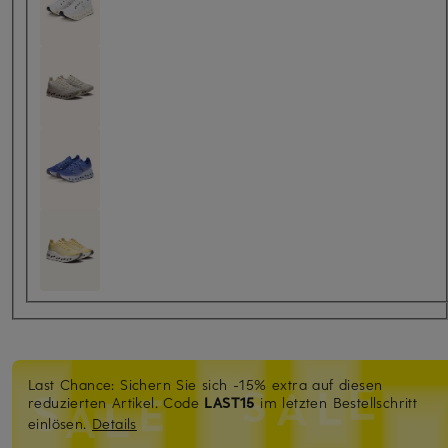
Last Chance: Sichern Sie sich -15% extra auf diesen
reduzierten Artikel. Code
LAST15
im letzten Bestellschritt
einlösen.
Details