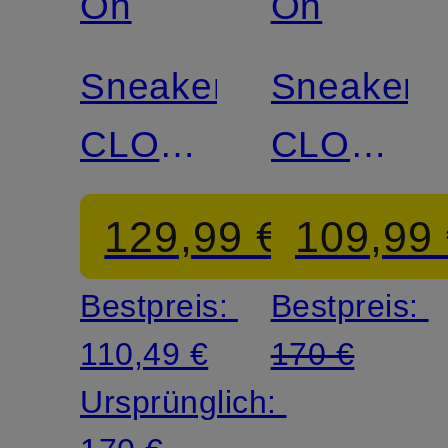
On
On
Sneaker
Sneaker
CLOUDNOVA
CLOUDN
RIFT
RIFT
129,99 €
109,99
Bestpreis:
Bestpreis:
110,49 €
170 €
Ursprünglich: