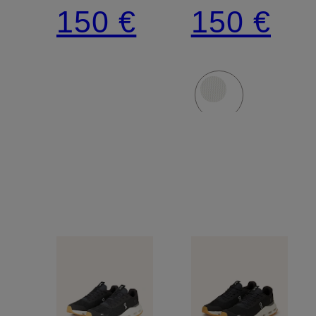
FORM
FORM
150 €
150 €
2
2