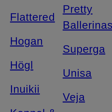
Pretty
Flattered
Ballerina
Hogan
Superga
Högl
Unisa
Inuikii
Veja