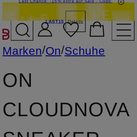
20€-Willkommensgutschein mit Beyond sichern
Last Chance: -15% extra auf Sale
- Code:
LAST15
Details
ZUM HAUPTINHALT ÜBE
/
/
Marken
On
Schuhe
ON
CLOUDNOVA