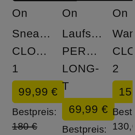
On
On
On
Sneaker
Laufshirt
Wan
CLOUDMONSTER
PERFORMA
CL
1
LONG-
2
T
99,99 €
15
69,99 €
Bestpreis:
Bestp
180 €
130,
Bestpreis: