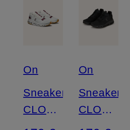
On
On
Sneaker
Sneaker
CLOUDNOVA
CLOUDN
2
2