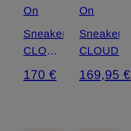
On
On
Sneaker
Sneaker
CLOUDNOVA
CLOUDN
2
170 €
169,95 €