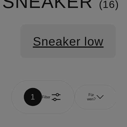
SNEAKER
16
Sneaker low
1
Für
Filter
wen?