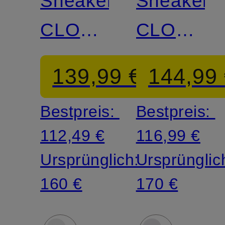
Sneaker
Sneaker
CLOUD
CLOUD
6
6
139,99 €
144,99
VERSA
Bestpreis:
Bestpreis:
112,49 €
116,99 €
Ursprünglich:
Ursprünglic
160 €
170 €