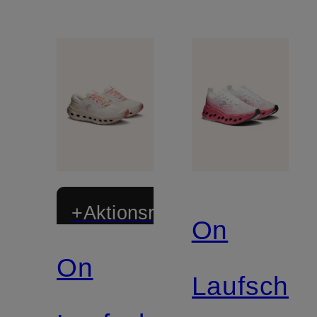
+Aktionsrabatt
On
On
Laufschu