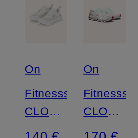
On
On
Fitnessschuhe
Fitnesssc
CLOUDPULSE
CLOUD
NEXT
X5
140 €
170 €