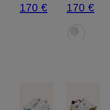
2
170 €
170 €