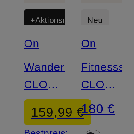
+Aktionsrabatt
Neu
On
On
Wanderschuhe
Fitnesssc
CLOUDHORIZON
CLOUDP
2
PRO
180 €
159,99 €
WATERPROOF
Bestpreis: