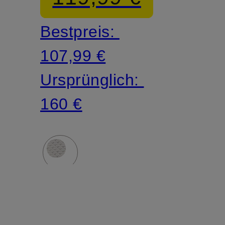
Bestpreis:
107,99 €
Ursprünglich:
160 €