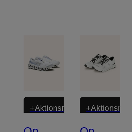
+Aktionsrabatt
+Aktionsraba
On
On