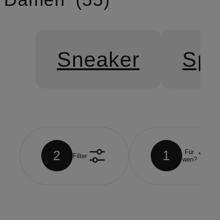
Sneaker
Spo
2
1
Für
Filter
wen?