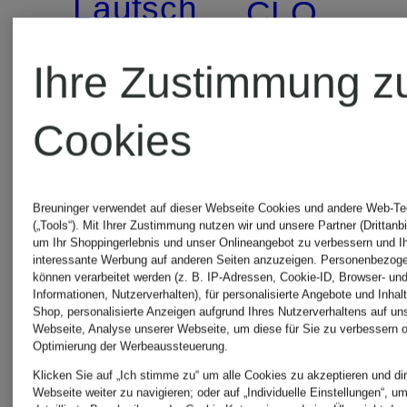
Laufschuhe
CLOUDS
CLOUDRUNNER
MAX
Ihre Zustimmung z
190 €
3
Cookies
119,99 €
Bestpreis:
Breuninger verwendet auf dieser Webseite Cookies und andere Web-Te
(„Tools“). Mit Ihrer Zustimmung nutzen wir und unsere Partner (Drittanbi
um Ihr Shoppingerlebnis und unser Onlineangebot zu verbessern und I
101,99 €
interessante Werbung auf anderen Seiten anzuzeigen. Personenbezog
können verarbeitet werden (z. B. IP-Adressen, Cookie-ID, Browser- und
Ursprünglich:
Informationen, Nutzerverhalten), für personalisierte Angebote und Inhal
Shop, personalisierte Anzeigen aufgrund Ihres Nutzerverhaltens auf un
Webseite, Analyse unserer Webseite, um diese für Sie zu verbessern o
160 €
Optimierung der Werbeaussteuerung.
Klicken Sie auf „Ich stimme zu“ um alle Cookies zu akzeptieren und dir
Webseite weiter zu navigieren; oder auf „Individuelle Einstellungen“, u