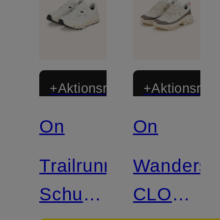
+Aktionsrabatt
+Aktionsraba
On
On
Trailrunning-
Wandersc
Schuhe
CLOUDR