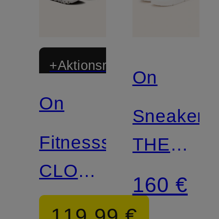
+Aktionsrabatt
On
On
Sneaker
Fitnessschuhe
THE
CLOUD
ROGER
160 €
X4
ADVANT
119,99 €