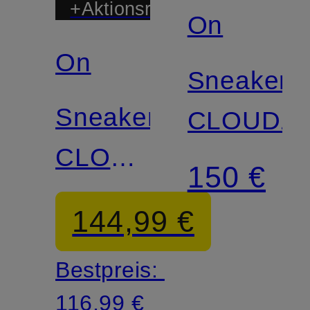
+Aktionsrabatt
On
On
Sneaker
Sneaker
CLOUDZ
CLOUD
150 €
6
144,99 €
VERSA
Bestpreis:
116,99 €