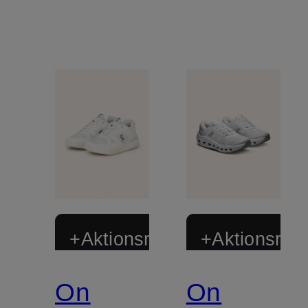
+Aktionsrabatt
+Aktionsraba
On
On