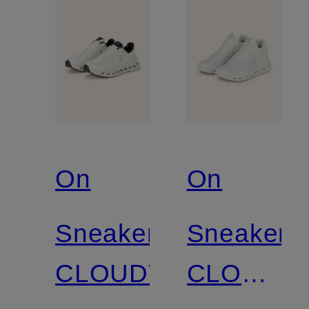
On
On
Sneaker
Sneaker
CLOUDTILT
CLOUDN