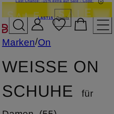
20€-Willkommensgutschein mit Beyond sichern
Last Chance: -15% extra auf Sale
- Code:
LAST15
Details
ZUM HAUPTINHALT ÜBE
/
Marken
On
WEISSE ON S
CHUHE
für
Damen
55