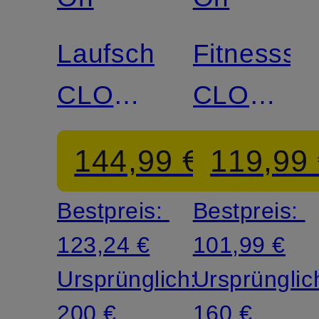
Laufschuhe
Fitnesssc
CLOUDMONSTER
CLOUD
3
X4
144,99 €
119,99
Bestpreis:
Bestpreis:
123,24 €
101,99 €
Ursprünglich:
Ursprünglic
200 €
160 €