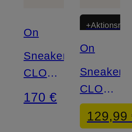
+Aktionsraba
On
On
Sneaker
Sneaker
CLOUDNOVA
CLOUDN
2
170 €
RIFT
129,99