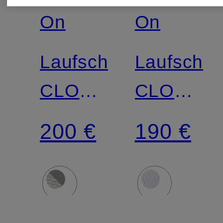
On
On
Laufschuhe
Laufschu
CLOUDMONSTER
CLOUDS
3
MAX
200 €
190 €