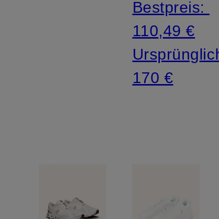
Bestpreis:
110,49 €
Ursprünglic
170 €