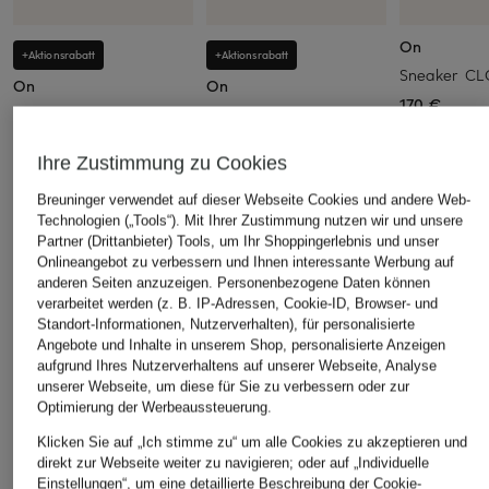
On
+Aktionsrabatt
+Aktionsrabatt
Sneaker CL
On
On
170 €
Sneaker CLOUD 6
Fitnessschuhe CLOUD X
4 AD
139,99 €
Ihre Zustimmung zu Cookies
124,99 €
Bestpreis:
112,49 €
Ursprünglich:
160 €
Bestpreis:
106,24 €
Breuninger verwendet auf dieser Webseite Cookies und andere Web-
Ursprünglich:
160 €
Technologien („Tools“). Mit Ihrer Zustimmung nutzen wir und unsere
Partner (Drittanbieter) Tools, um Ihr Shoppingerlebnis und unser
Onlineangebot zu verbessern und Ihnen interessante Werbung auf
anderen Seiten anzuzeigen. Personenbezogene Daten können
verarbeitet werden (z. B. IP-Adressen, Cookie-ID, Browser- und
ÄHNLICHE ARTIKEL ENTDECKEN
Standort-Informationen, Nutzerverhalten), für personalisierte
Angebote und Inhalte in unserem Shop, personalisierte Anzeigen
aufgrund Ihres Nutzerverhaltens auf unserer Webseite, Analyse
unserer Webseite, um diese für Sie zu verbessern oder zur
Optimierung der Werbeaussteuerung.
Klicken Sie auf „Ich stimme zu“ um alle Cookies zu akzeptieren und
direkt zur Webseite weiter zu navigieren; oder auf „Individuelle
Einstellungen“, um eine detaillierte Beschreibung der Cookie-