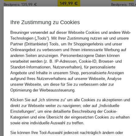
149,99 €
Bestpreis:
135,99 €
Bestpreis:
110
Ursprünglich:
190 €
Ursprünglich:
Bestpreis:
127,49 €
Ursprünglich:
180 €
Ihre Zustimmung zu Cookies
Breuninger verwendet auf dieser Webseite Cookies und andere Web-
ÄHNLICHE ARTIKEL ENTDECKEN
Technologien („Tools“). Mit Ihrer Zustimmung nutzen wir und unsere
Partner (Drittanbieter) Tools, um Ihr Shoppingerlebnis und unser
Onlineangebot zu verbessern und Ihnen interessante Werbung auf
anderen Seiten anzuzeigen. Personenbezogene Daten können
verarbeitet werden (z. B. IP-Adressen, Cookie-ID, Browser- und
Standort-Informationen, Nutzerverhalten), für personalisierte
Angebote und Inhalte in unserem Shop, personalisierte Anzeigen
aufgrund Ihres Nutzerverhaltens auf unserer Webseite, Analyse
unserer Webseite, um diese für Sie zu verbessern oder zur
Optimierung der Werbeaussteuerung.
Klicken Sie auf „Ich stimme zu“ um alle Cookies zu akzeptieren und
direkt zur Webseite weiter zu navigieren; oder auf „Individuelle
Einstellungen“, um eine detaillierte Beschreibung der Cookie-
Kategorien und eine Übersicht der eingesetzten Cookies zu erhalten
sowie eine individuelle Auswahl zu treffen.
Sie können Ihre Tool-Auswahl jederzeit nachträglich ändern oder