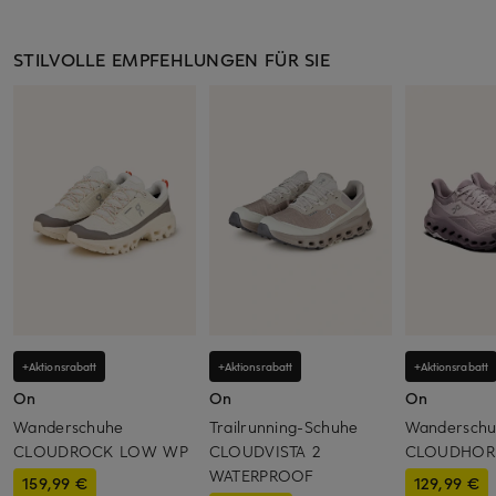
STILVOLLE EMPFEHLUNGEN FÜR SIE
+Aktionsrabatt
+Aktionsrabatt
+Aktionsrabatt
On
On
On
Wanderschuhe
Trailrunning-Schuhe
Wandersch
CLOUDROCK LOW WP
CLOUDVISTA 2
CLOUDHOR
WATERPROOF
159,99 €
129,99 €