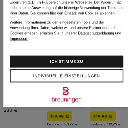
widerrufen (z.B. im Fußbereich unserer Webseite). Der Widerruf hat
jedoch keine Auswirkung auf die bisherige Verwendung der Tools und
Ihrer Daten.
Sie können
hier
den Einsatz von Cookies ablehnen.
Weitere Informationen zu den eingesetzten Tools und der
Verwendung Ihrer Daten, welche wir und unsere Partner durch die
Cookies erheben, erhalten Sie in unserer
Datenschutzerklärung
und
Impressum
.
ICH STIMME ZU
INDIVIDUELLE EINSTELLUNGEN
On
+Aktionsrabatt
+Aktionsrabatt
Wanderschuhe
HOKA
MAMMUT
CLOUDROCK MID
Wanderschuhe
Wanderschuhe
WP
ANCAPA 2 LOW GTX
SERTIG III LOW GT
230 €
119,99 €
119,99 €
Bestpreis:
101,99 €
Bestpreis:
119,99 €