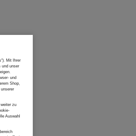
). Mit Ihrer
s und unser
eigen.
wser- und
nserem Shop,
 unserer
.
 weiter zu
ookie-
elle Auswahl
bereich