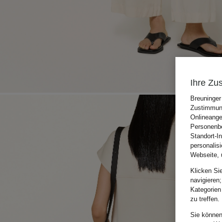
Ihre Zu
Breuninger
Zustimmung
Onlineange
Personenbe
Standort-I
personalis
Webseite, 
Klicken Si
navigieren;
Kategorien
zu treffen.
Sie können