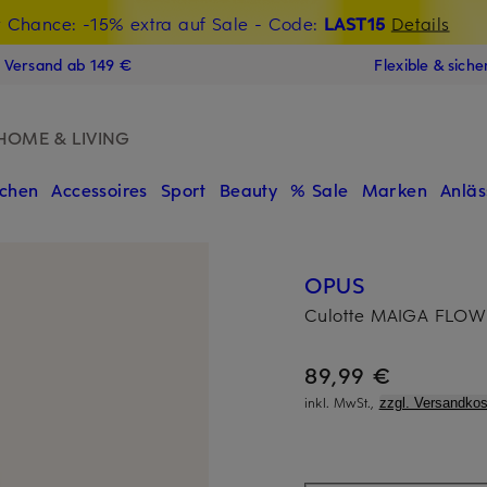
t Chance: -15% extra auf Sale
€-Willkommensgutschein mit Beyond sichern
- Code:
LAST15
Details
N
s Versand ab 149 €
Flexible & sich
HOME & LIVING
chen
Accessoires
Sport
Beauty
% Sale
Marken
Anläs
OPUS
Culotte MAIGA FLOW
89,99 €
inkl. MwSt.,
zzgl. Versandkos