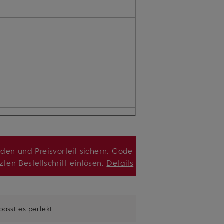
den und Preisvorteil sichern. Code
zten Bestellschritt einlösen.
Details
 passt es perfekt