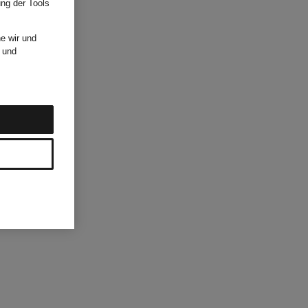
ung der Tools
e wir und
und