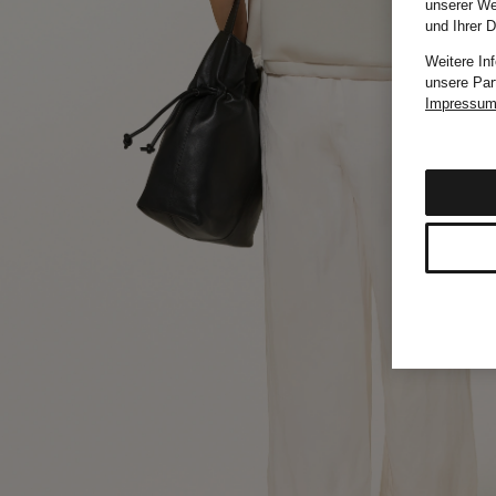
unserer We
und Ihrer 
Weitere In
unsere Par
Impressu