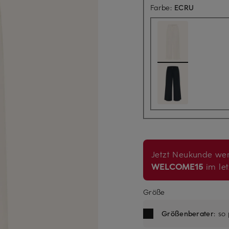
Farbe:
ECRU
Jetzt Neukunde wer
WELCOME15
im let
Größe
Größenberater
: so