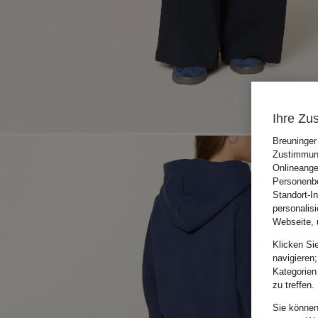
Ihre Zu
Breuninger
Zustimmung
Onlineange
Personenbe
Standort-I
personalis
Webseite, 
Klicken Si
navigieren;
Kategorien
zu treffen.
Sie können