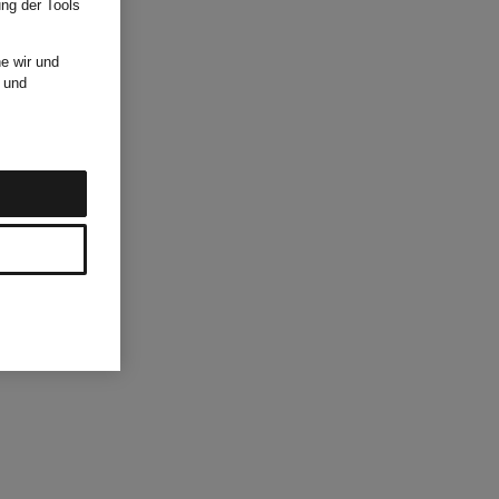
ung der Tools
e wir und
und