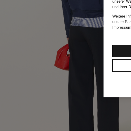
unserer We
und Ihrer 
Weitere In
unsere Par
Impressu