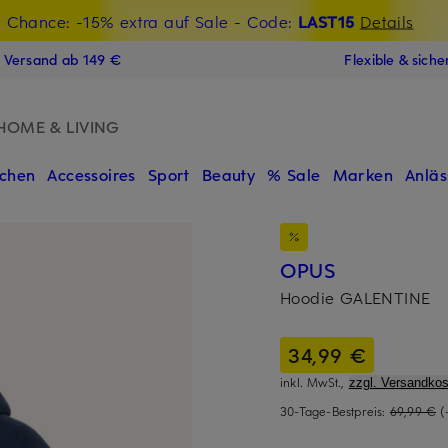
t Chance: -15% extra auf Sale
€-Willkommensgutschein mit Beyond sichern
- Code:
LAST15
Details
Details
N
s Versand ab 149 €
Flexible & sich
HOME & LIVING
chen
Accessoires
Sport
Beauty
% Sale
Marken
Anläs
OPUS
Hoodie GALENTINE
34,99 €
inkl. MwSt.,
zzgl. Versandkos
30-Tage-Bestpreis:
69,99 €
(