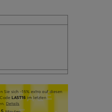
n Sie sich -15% extra auf diesen
. Code
LAST15
im letzten
sen.
Details
5
n
Minuten