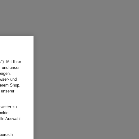
). Mit Ihrer
s und unser
eigen.
wser- und
nserem Shop,
 unserer
.
 weiter zu
ookie-
elle Auswahl
bereich