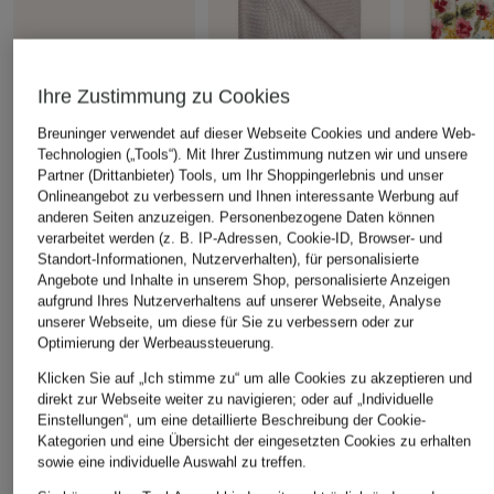
Ihre Zustimmung zu Cookies
PAUL
Prince BOW
Breuninger verwendet auf dieser Webseite Cookies und andere Web-
+Aktionsrabatt
Fliege
Set: Fliege 
Technologien („Tools“). Mit Ihrer Zustimmung nutzen wir und unsere
Prince BOWTIE
Partner (Drittanbieter) Tools, um Ihr Shoppingerlebnis und unser
Einstecktuch
29,99 €
Set: Fliege und
Onlineangebot zu verbessern und Ihnen interessante Werbung auf
49,99 €
anderen Seiten anzuzeigen. Personenbezogene Daten können
Einstecktuch
verarbeitet werden (z. B. IP-Adressen, Cookie-ID, Browser- und
39,99 €
Standort-Informationen, Nutzerverhalten), für personalisierte
Angebote und Inhalte in unserem Shop, personalisierte Anzeigen
Bestpreis:
33,99 €
Ursprünglich:
49,99 €
aufgrund Ihres Nutzerverhaltens auf unserer Webseite, Analyse
unserer Webseite, um diese für Sie zu verbessern oder zur
Optimierung der Werbeaussteuerung.
ÄHNLICHE ARTIKEL ENTDECKEN
Klicken Sie auf „Ich stimme zu“ um alle Cookies zu akzeptieren und
direkt zur Webseite weiter zu navigieren; oder auf „Individuelle
Einstellungen“, um eine detaillierte Beschreibung der Cookie-
Kategorien und eine Übersicht der eingesetzten Cookies zu erhalten
sowie eine individuelle Auswahl zu treffen.