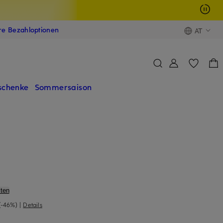
ere Bezahloptionen
AT
schenke
Sommersaison
ten
(-46%)
|
Details