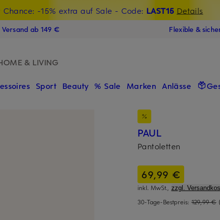
t Chance: -15% extra auf Sale
€-Willkommensgutschein mit Beyond sichern
- Code:
LAST15
Details
N
s Versand ab 149 €
Flexible & sich
HOME & LIVING
essoires
Sport
Beauty
% Sale
Marken
Anlässe
Ge
PAUL
Pantoletten
69,99 €
inkl. MwSt.,
zzgl. Versandkos
30-Tage-Bestpreis:
129,99 €