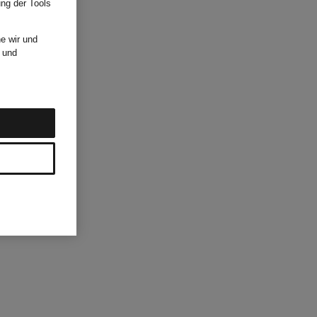
ung der Tools
e wir und
und