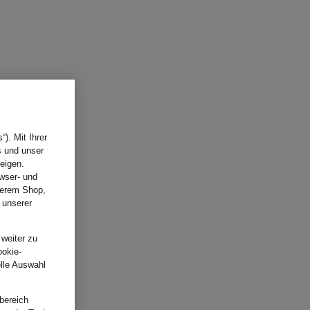
). Mit Ihrer
s und unser
eigen.
wser- und
nserem Shop,
 unserer
.
 weiter zu
ookie-
elle Auswahl
bereich