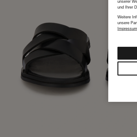
unserer We
und Ihrer 
Weitere In
unsere Par
Impressu