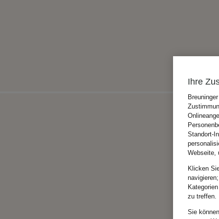
Ihre Zu
Breuninger
Zustimmung
Onlineange
Personenbe
Standort-I
personalis
Webseite, 
Klicken Si
navigieren;
Kategorien
zu treffen.
Sie können