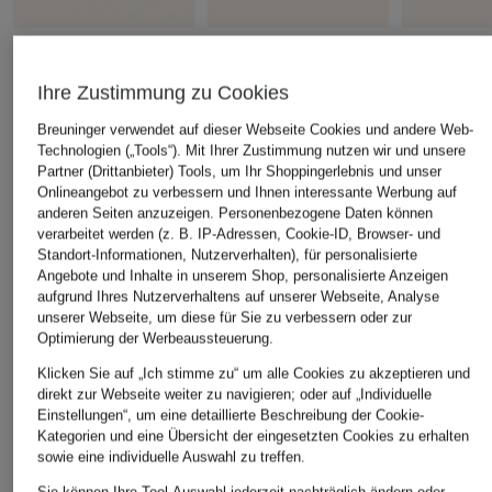
+Aktionsrabatt
+Aktionsrabatt
+Aktionsrabatt
PAUL
NAPAPIJRI
POLO RALP
Ihre Zustimmung zu Cookies
Sweatshirt
Sweatshirt BACK
Sweatshirt
Breuninger verwendet auf dieser Webseite Cookies und andere Web-
19,99 €
59,99 €
74,99 €
Technologien („Tools“). Mit Ihrer Zustimmung nutzen wir und unsere
Partner (Drittanbieter) Tools, um Ihr Shoppingerlebnis und unser
Bestpreis:
16,99 €
Bestpreis:
50,99 €
Bestpreis:
185
Onlineangebot zu verbessern und Ihnen interessante Werbung auf
Ursprünglich:
59,99 €
Ursprünglich:
90 €
anderen Seiten anzuzeigen. Personenbezogene Daten können
verarbeitet werden (z. B. IP-Adressen, Cookie-ID, Browser- und
Standort-Informationen, Nutzerverhalten), für personalisierte
ÄHNLICHE ARTIKEL ENTDECKEN
Angebote und Inhalte in unserem Shop, personalisierte Anzeigen
aufgrund Ihres Nutzerverhaltens auf unserer Webseite, Analyse
unserer Webseite, um diese für Sie zu verbessern oder zur
Optimierung der Werbeaussteuerung.
Klicken Sie auf „Ich stimme zu“ um alle Cookies zu akzeptieren und
direkt zur Webseite weiter zu navigieren; oder auf „Individuelle
Einstellungen“, um eine detaillierte Beschreibung der Cookie-
Kategorien und eine Übersicht der eingesetzten Cookies zu erhalten
sowie eine individuelle Auswahl zu treffen.
Sie können Ihre Tool-Auswahl jederzeit nachträglich ändern oder