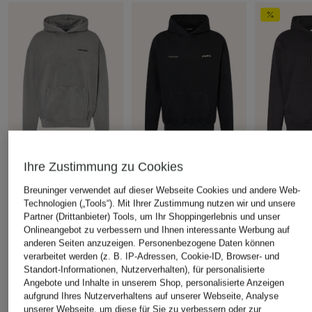
Ihre Zustimmung zu Cookies
+Aktionsrabatt
+Aktionsrabatt
+Aktionsrabatt
Breuninger verwendet auf dieser Webseite Cookies und andere Web-
PEGADOR
PEGADOR
THE NORTH
Technologien („Tools“). Mit Ihrer Zustimmung nutzen wir und unsere
Hoodie
Oversized-Hoodie
Hoodie
Partner (Drittanbieter) Tools, um Ihr Shoppingerlebnis und unser
Onlineangebot zu verbessern und Ihnen interessante Werbung auf
ERNEM
34,99 €
44,99 €
anderen Seiten anzuzeigen. Personenbezogene Daten können
39,99 €
Bestpreis:
31,49 €
Bestpreis:
64,
verarbeitet werden (z. B. IP-Adressen, Cookie-ID, Browser- und
Ursprünglich:
69,95 €
Ursprünglich:
Bestpreis:
33,99 €
Standort-Informationen, Nutzerverhalten), für personalisierte
Ursprünglich:
79,95 €
Angebote und Inhalte in unserem Shop, personalisierte Anzeigen
aufgrund Ihres Nutzerverhaltens auf unserer Webseite, Analyse
unserer Webseite, um diese für Sie zu verbessern oder zur