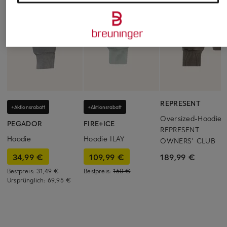
REPRESENT
+Aktionsrabatt
+Aktionsrabatt
Oversized-Hoodie
PEGADOR
FIRE+ICE
REPRESENT
Hoodie
Hoodie ILAY
OWNERS' CLUB
34,99 €
109,99 €
189,99 €
Bestpreis:
31,49 €
Bestpreis:
160 €
Ursprünglich:
69,95 €