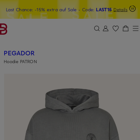
Last Chance: -15% extra auf Sale
20€-Willkommensgutschein mit Beyond sichern
- Code:
LAST15
Details
ZUM HAUPTINHALT ÜBERSPRINGEN
ZUM SUCHFELD ÜBERSPRINGE
PEGADOR
Hoodie PATRON