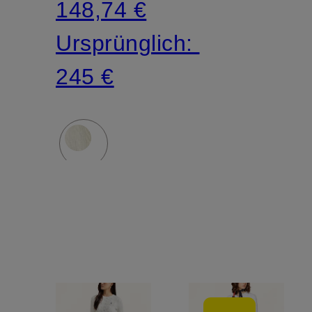
148,74 €
Ursprünglich:
245 €