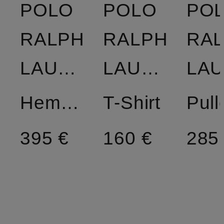
POLO
POLO
PO
RALPH
RALPH
RA
LAUREN
LAUREN
Hemdblusenkleid
T-Shirt
395 €
160 €
285