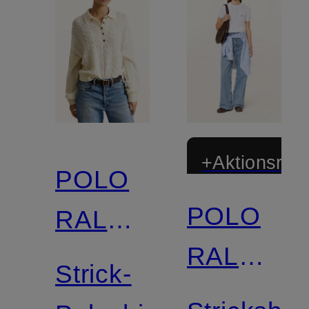
+Aktionsraba
POLO
POLO
RALPH
RALPH
LAUREN
Strick-
LAUREN