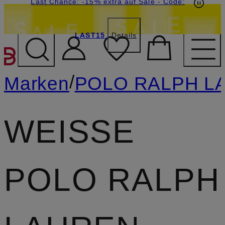
20€-Willkommensgutschein mit Beyond sichern
Last Chance: -15% extra auf Sale
- Code:
LAST15
Details
ZUM HAUPTINHALT ÜBE
/
Marken
POLO RALPH L
WEISSE P
OLO RALPH L