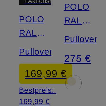
+Aktionsrabatt
POLO
POLO
RALPH
RALPH
LAUREN
Pullover
LAUREN
Pullover
275 €
169,99 €
Bestpreis:
169,99 €