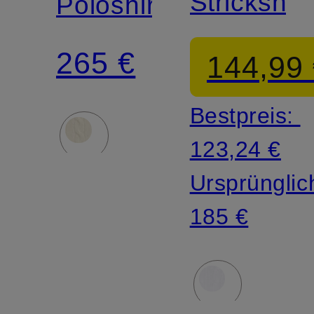
Strickshirt
Poloshirt
265 €
144,99
Bestpreis:
123,24 €
Ursprünglic
185 €