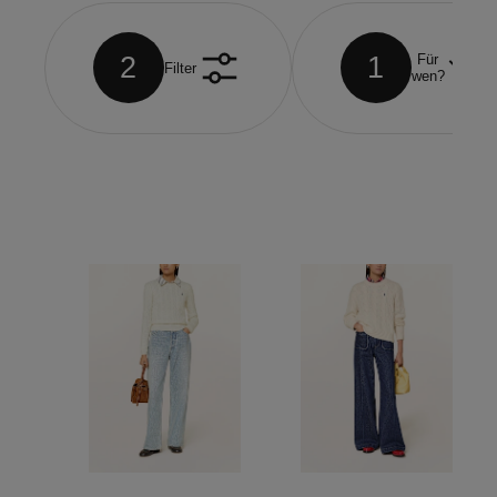
2
1
Für
Filter
wen?