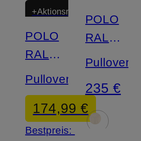
+Aktionsrabatt
POLO
POLO
RALPH
RALPH
LAUREN
Pullover
LAUREN
Pullover
235 €
174,99 €
Bestpreis: