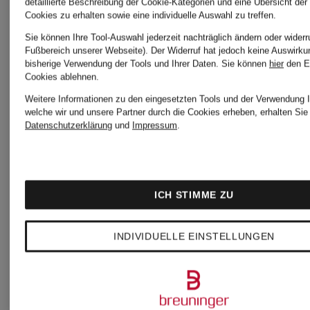
detaillierte Beschreibung der Cookie-Kategorien und eine Übersicht der
Cookies zu erhalten sowie eine individuelle Auswahl zu treffen.
Sie können Ihre Tool-Auswahl jederzeit nachträglich ändern oder widerr
Fußbereich unserer Webseite). Der Widerruf hat jedoch keine Auswirku
bisherige Verwendung der Tools und Ihrer Daten.
Sie können
hier
den E
Cookies ablehnen.
Weitere Informationen zu den eingesetzten Tools und der Verwendung I
welche wir und unsere Partner durch die Cookies erheben, erhalten Sie 
+Aktionsrabatt
Datenschutzerklärung
und
Impressum
.
POLO
POLO
RALPH
ICH STIMME ZU
RALPH
LAUREN
Strick-
INDIVIDUELLE EINSTELLUNGEN
LAUREN
Pullover
Poloshirt