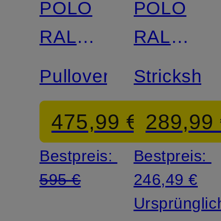
POLO
POLO
RALPH
RALPH
LAUREN
LAUREN
Pullover
Strickshirt
475,99 €
289,99
Bestpreis:
Bestpreis:
595 €
246,49 €
Ursprünglic