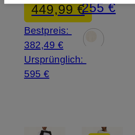
255 €
449,99 €
Bestpreis:
382,49 €
Ursprünglich:
595 €