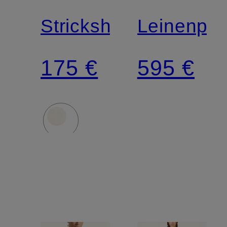
LAUREN
LAUREN
Strickshirt
Leinenpul
175 €
595 €