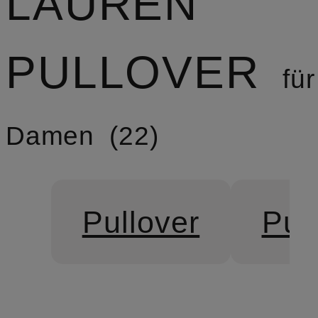
AUREN P
ULLOVER
für
Damen
22
Pullover
Pul