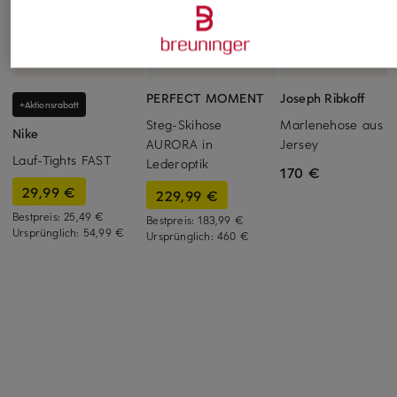
PERFECT MOMENT
Joseph Ribkoff
+Aktionsrabatt
Steg-Skihose
Marlenehose aus
Nike
AURORA in
Jersey
Lauf-Tights FAST
Lederoptik
170 €
29,99 €
229,99 €
Bestpreis:
25,49 €
Bestpreis:
183,99 €
Ursprünglich:
54,99 €
Ursprünglich:
460 €