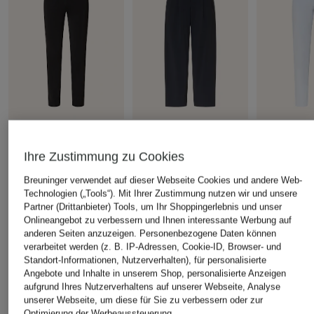
RAFFAELLO ROSSI
RAFFAELLO ROSSI
+Aktionsrabatt
7/8-Hose PENNY
7/8-Hose MAYLA
Ihre Zustimmung zu Cookies
RAFFAELLO
139,99 €
169,95 €
7/8-Hose S
Breuninger verwendet auf dieser Webseite Cookies und andere Web-
Technologien („Tools“). Mit Ihrer Zustimmung nutzen wir und unsere
109,99 €
Partner (Drittanbieter) Tools, um Ihr Shoppingerlebnis und unser
Bestpreis:
93,
Onlineangebot zu verbessern und Ihnen interessante Werbung auf
Ursprünglich:
anderen Seiten anzuzeigen. Personenbezogene Daten können
verarbeitet werden (z. B. IP-Adressen, Cookie-ID, Browser- und
Standort-Informationen, Nutzerverhalten), für personalisierte
Angebote und Inhalte in unserem Shop, personalisierte Anzeigen
ÄHNLICHE ARTIKEL ENTDECKEN
aufgrund Ihres Nutzerverhaltens auf unserer Webseite, Analyse
unserer Webseite, um diese für Sie zu verbessern oder zur
Optimierung der Werbeaussteuerung.