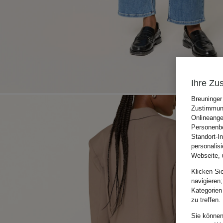
Ihre Zu
Breuninger
Zustimmung
Onlineange
Personenbe
Standort-I
personalis
Webseite, 
Klicken Si
navigieren;
Kategorien
zu treffen.
Sie können