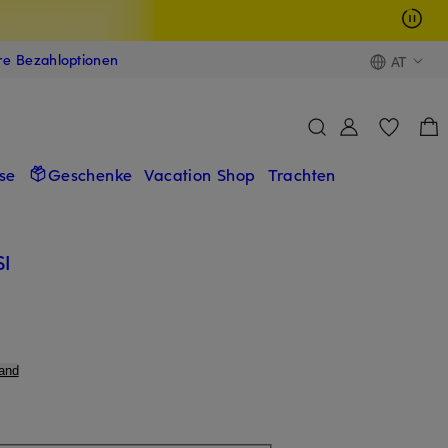
ere Bezahloptionen
AT
se
Geschenke
Vacation Shop
Trachten
I
and