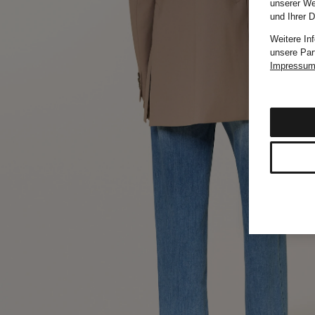
unserer We
und Ihrer 
Weitere In
unsere Par
Impressu