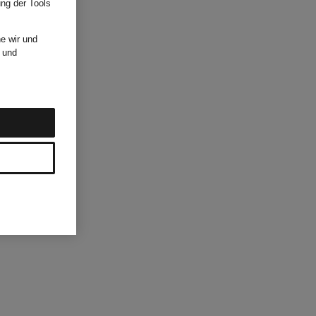
ung der Tools
e wir und
und