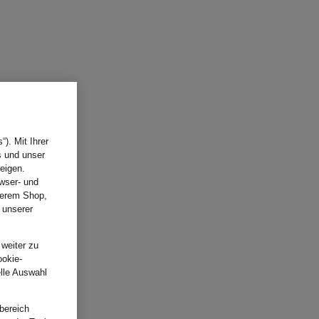
). Mit Ihrer
s und unser
eigen.
wser- und
nserem Shop,
 unserer
.
 weiter zu
ookie-
elle Auswahl
bereich