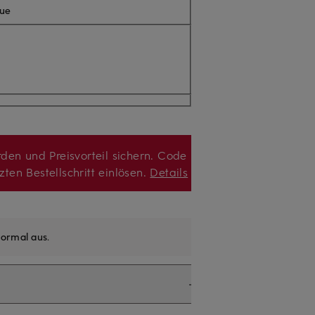
lue
den und Preisvorteil sichern. Code
zten Bestellschritt einlösen.
Details
ormal aus
.