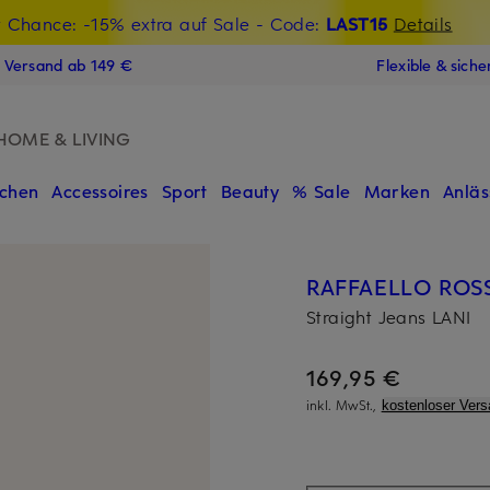
t Chance: -15% extra auf Sale
€-Willkommensgutschein mit Beyond sichern
- Code:
LAST15
Details
N
s Versand ab 149 €
Flexible & sich
HOME & LIVING
chen
Accessoires
Sport
Beauty
% Sale
Marken
Anläs
RAFFAELLO ROSS
Straight Jeans LANI
169,95 €
inkl. MwSt.,
kostenloser Vers