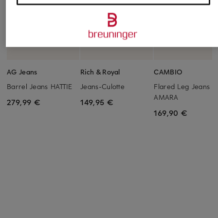
AG Jeans
Rich & Royal
CAMBIO
Barrel Jeans HATTIE
Jeans-Culotte
Flared Leg Jeans
AMARA
279,99 €
149,95 €
169,90 €