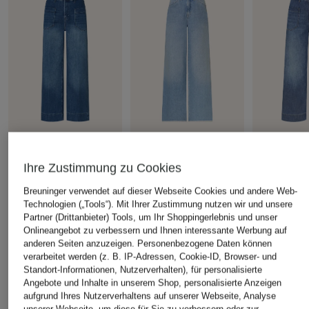
+Aktionsrabatt
+Aktionsrabatt
+Aktionsrabatt
Ihre Zustimmung zu Cookies
RAFFAELLO ROSSI
RAFFAELLO ROSSI
RAFFAELLO
Jeans-Culotte MIRU
Wide Leg Jeans SENA
Jeans-Culot
Breuninger verwendet auf dieser Webseite Cookies und andere Web-
Technologien („Tools“). Mit Ihrer Zustimmung nutzen wir und unsere
129,99 €
79,99 €
129,99 €
Partner (Drittanbieter) Tools, um Ihr Shoppingerlebnis und unser
Bestpreis:
99,99 €
Bestpreis:
152,96 €
Bestpreis:
110
Onlineangebot zu verbessern und Ihnen interessante Werbung auf
Ursprünglich:
169,95 €
Ursprünglich:
179,95 €
Ursprünglich:
anderen Seiten anzuzeigen. Personenbezogene Daten können
verarbeitet werden (z. B. IP-Adressen, Cookie-ID, Browser- und
Standort-Informationen, Nutzerverhalten), für personalisierte
Angebote und Inhalte in unserem Shop, personalisierte Anzeigen
aufgrund Ihres Nutzerverhaltens auf unserer Webseite, Analyse
ÄHNLICHE ARTIKEL ENTDECKEN
unserer Webseite, um diese für Sie zu verbessern oder zur