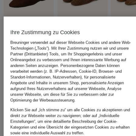
Ihre Zustimmung zu Cookies
GANT
+Aktionsrabatt
+Aktionsrabatt
Breuninger verwendet auf dieser Webseite Cookies und andere Web-
Ballerinas CHADII
INUOVO
Aeyde
Technologien („Tools“). Mit Ihrer Zustimmung nutzen wir und unsere
69,99 €
Partner (Drittanbieter) Tools, um Ihr Shoppingerlebnis und unser
Ballerinas
Mary-Jane-B
Onlineangebot zu verbessern und Ihnen interessante Werbung auf
Bestpreis:
109,95 €
UMA
89,99 €
anderen Seiten anzuzeigen. Personenbezogene Daten können
209,99 €
Bestpreis:
80,99 €
verarbeitet werden (z. B. IP-Adressen, Cookie-ID, Browser- und
Ursprünglich:
110 €
Standort-Informationen, Nutzerverhalten), für personalisierte
Bestpreis:
345
Angebote und Inhalte in unserem Shop, personalisierte Anzeigen
aufgrund Ihres Nutzerverhaltens auf unserer Webseite, Analyse
unserer Webseite, um diese für Sie zu verbessern oder zur
Optimierung der Werbeaussteuerung.
ÄHNLICHE ARTIKEL ENTDECKEN
Klicken Sie auf „Ich stimme zu“ um alle Cookies zu akzeptieren und
direkt zur Webseite weiter zu navigieren; oder auf „Individuelle
Einstellungen“, um eine detaillierte Beschreibung der Cookie-
Kategorien und eine Übersicht der eingesetzten Cookies zu erhalten
sowie eine individuelle Auswahl zu treffen.