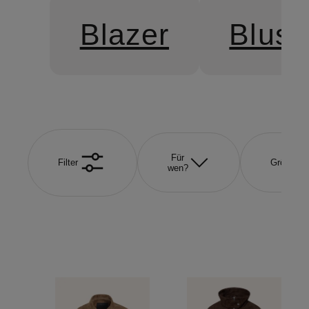
Blazer
Blus
Für
Filter
Größe
wen?