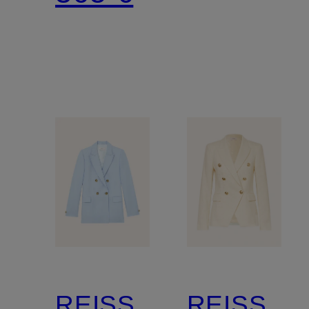
Leinen
REISS
REISS