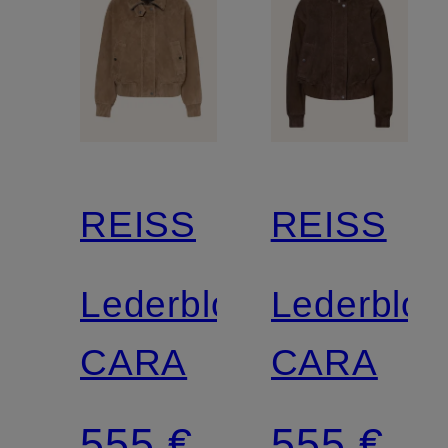
REISS
REISS
Lederblouson
Lederblo
CARA
CARA
555 €
555 €