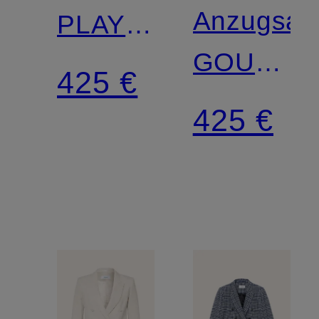
Anzugsak
PLAYER
GOULD
mit
425 €
Regular
herausnehmbarer
425 €
Fit aus
Blende
Leinen