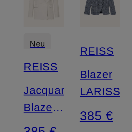
Neu
REISS
REISS
Blazer
Jacquard-
LARISSA
Blazer
385 €
OTTIE
385 €