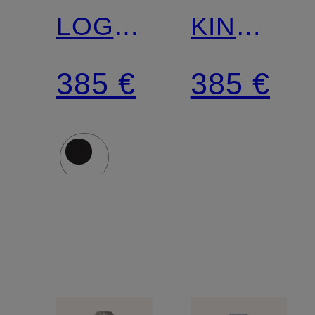
LOGAN
KIN
mit
Slim Fit
385 €
385 €
herausnehmbarer
Blende