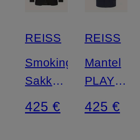
REISS
REISS
Smoking-
Mantel
Sakko
PLAYER
POKER
mit
425 €
425 €
Modern
herausne
Fit
Blende