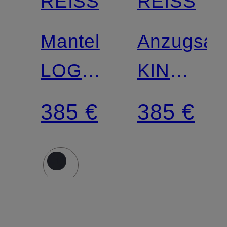
REISS
REISS
Mantel
Anzugsak
LOGAN
KIN
mit
Slim Fit
385 €
385 €
herausnehmbarer
aus
Blende
Leinen