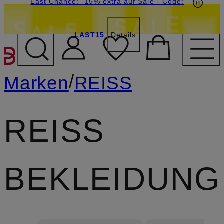
20€-Willkommensgutschein mit Beyond sichern
Last Chance: -15% extra auf Sale
- Code:
LAST15
Details
ZUM HAUPTINHALT ÜBE
/
Marken
REISS
REISS
BEKLEIDUNG