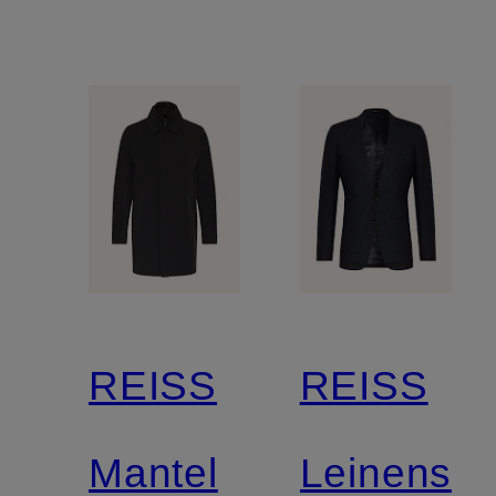
REISS
REISS
Mantel
Leinensa