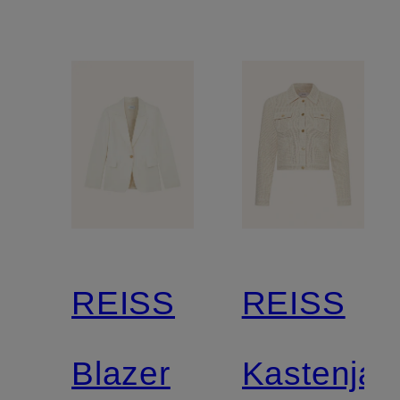
REISS
REISS
Blazer
Kastenjac