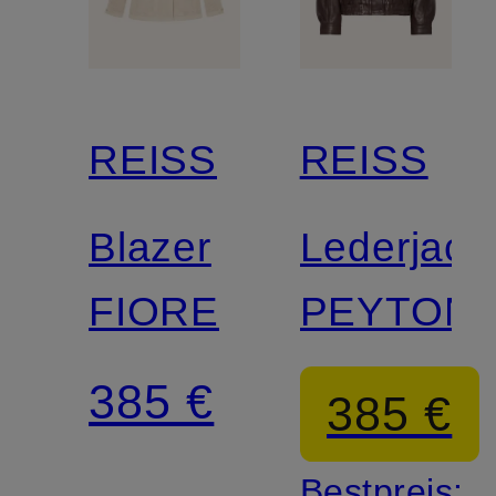
REISS
REISS
Blazer
Lederjack
FIORE
PEYTON
385 €
385 €
Bestpreis: