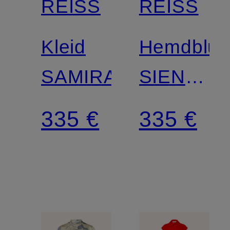
REISS
REISS
Kleid
Hemdblus
SAMIRA
SIENNA
aus
335 €
335 €
Satin