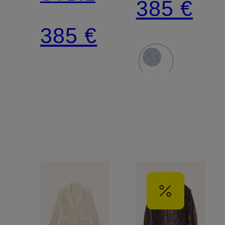
385 €
Slim Fit
385 €