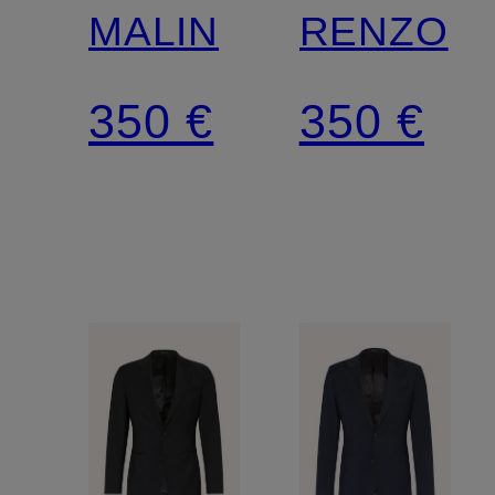
MALIN
RENZO
350 €
350 €