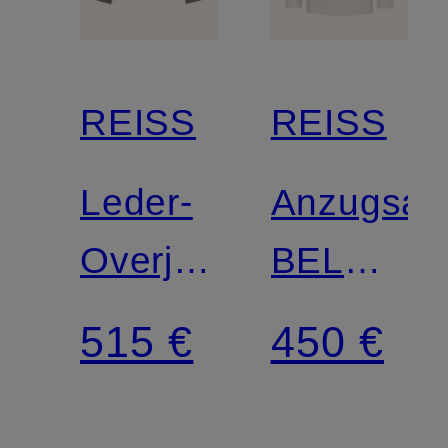
REISS
REISS
Leder-
Anzugsak
Overjacket
BELMON
DANNY
Extra
515 €
450 €
Slim Fit