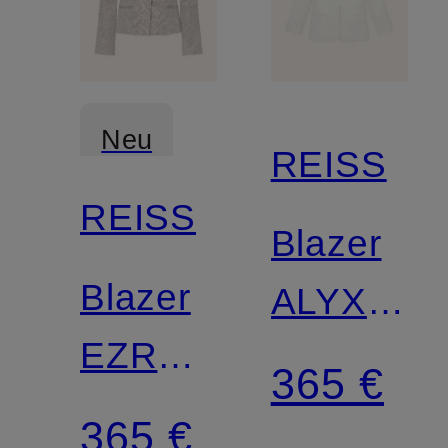
Neu
REISS
REISS
Blazer
Blazer
ALYX
EZRA
mit
365 €
mit
Leinen
365 €