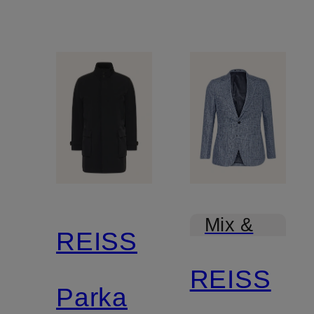
Mix &
REISS
Match
REISS
Parka