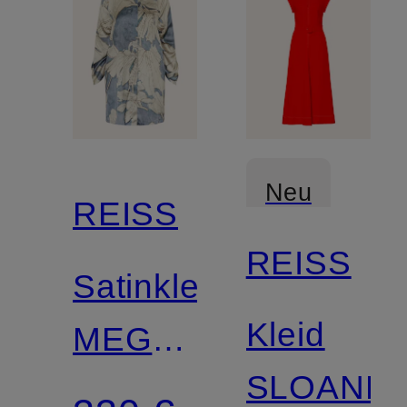
Neu
REISS
REISS
Satinkleid
Kleid
MEGAN
SLOANE
mit Cut-