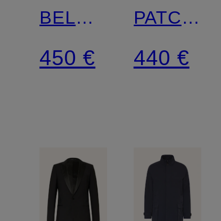
BELMONT
PATCH
Slim Fit
Tailored
450 €
440 €
Fit mit
herausne
Blende