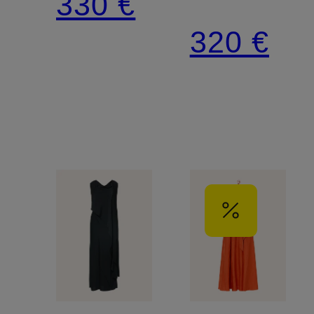
330 €
out
320 €