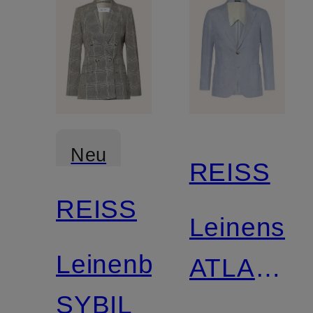
Neu
REISS
REISS
Leinensa
Leinenblazer
ATLANTI
SYBIL
Extra