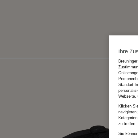
Ihre Zu
Breuninger
Zustimmung
Onlineange
Personenbe
Standort-I
personalis
Webseite, 
Klicken Si
navigieren;
Kategorien
zu treffen.
Sie können