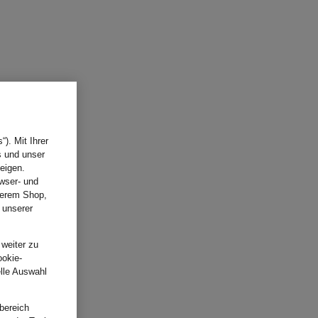
). Mit Ihrer
s und unser
eigen.
wser- und
nserem Shop,
 unserer
.
 weiter zu
ookie-
elle Auswahl
bereich