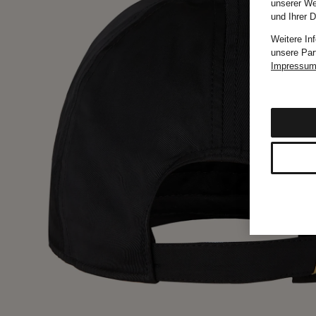
unserer We
und Ihrer 
Weitere In
unsere Par
Impressu