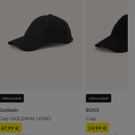
+Aktionsrabatt
+Aktionsrabatt
Goldwin
BOSS
Cap GOLDWIN LOGO
Cap
67,99 €
24,99 €