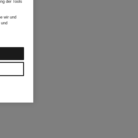
ung der Tools
e wir und
und