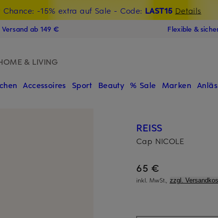
t Chance: -15% extra auf Sale
€-Willkommensgutschein mit Beyond sichern
- Code:
LAST15
Details
N
s Versand ab 149 €
Flexible & sich
HOME & LIVING
chen
Accessoires
Sport
Beauty
% Sale
Marken
Anläs
REISS
Cap NICOLE
65 €
inkl. MwSt.,
zzgl. Versandkos