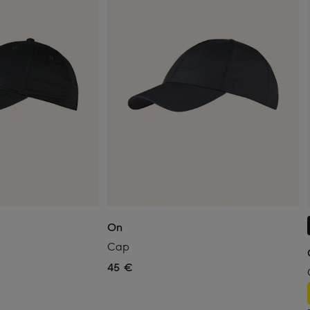
On
Cap
45 €