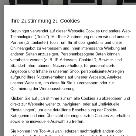
REISS
REISS
REISS
Ihre Zustimmung zu Cookies
Hoodie
Hoodie FABIEN
Strick-Hood
Breuninger verwendet auf dieser Webseite Cookies und andere Web-
aus Merinow
63 €
63 €
Technologien („Tools“). Mit Ihrer Zustimmung nutzen wir und unsere
100 €
Partner (Drittanbieter) Tools, um Ihr Shoppingerlebnis und unser
Bestpreis:
155 €
Bestpreis:
155 €
Onlineangebot zu verbessern und Ihnen interessante Werbung auf
Bestpreis:
165
anderen Seiten anzuzeigen. Personenbezogene Daten können
verarbeitet werden (z. B. IP-Adressen, Cookie-ID, Browser- und
Standort-Informationen, Nutzerverhalten), für personalisierte
Angebote und Inhalte in unserem Shop, personalisierte Anzeigen
ÄHNLICHE ARTIKEL ENTDECKEN
aufgrund Ihres Nutzerverhaltens auf unserer Webseite, Analyse
unserer Webseite, um diese für Sie zu verbessern oder zur
Optimierung der Werbeaussteuerung.
Klicken Sie auf „Ich stimme zu“ um alle Cookies zu akzeptieren und
direkt zur Webseite weiter zu navigieren; oder auf „Individuelle
Einstellungen“, um eine detaillierte Beschreibung der Cookie-
Kategorien und eine Übersicht der eingesetzten Cookies zu erhalten
sowie eine individuelle Auswahl zu treffen.
Sie können Ihre Tool-Auswahl jederzeit nachträglich ändern oder