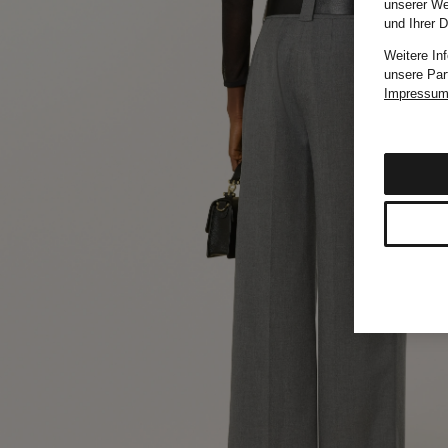
unserer We
und Ihrer 
Weitere In
unsere Par
Impressu