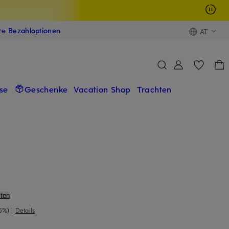
ere Bezahloptionen
AT
se
Geschenke
Vacation Shop
Trachten
ten
5%)
|
Details