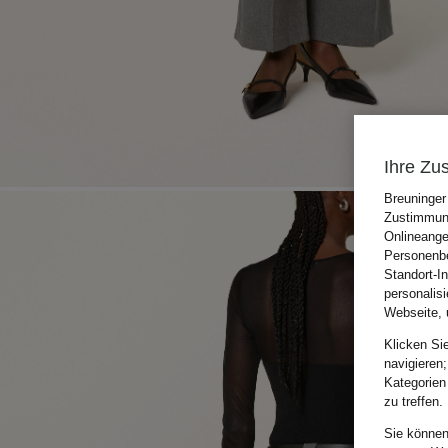
Ihre Zu
Breuninger
Zustimmung
Onlineange
Personenbe
Standort-I
personalis
Webseite, 
Klicken Si
navigieren;
Kategorien
zu treffen.
Sie können