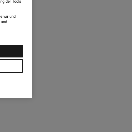
ung der Tools
e wir und
und