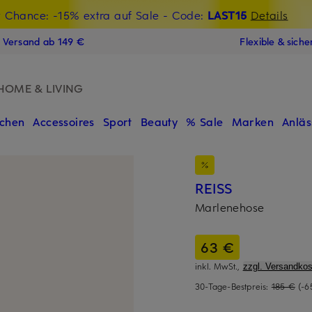
t Chance: -15% extra auf Sale
€-Willkommensgutschein mit Beyond sichern
- Code:
LAST15
Details
N
s Versand ab 149 €
Flexible & sich
HOME & LIVING
chen
Accessoires
Sport
Beauty
% Sale
Marken
Anläs
REISS
Marlenehose
63 €
inkl. MwSt.,
zzgl. Versandkos
30-Tage-Bestpreis:
185 €
(-6