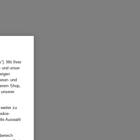
). Mit Ihrer
s und unser
eigen.
wser- und
nserem Shop,
 unserer
.
 weiter zu
ookie-
elle Auswahl
bereich