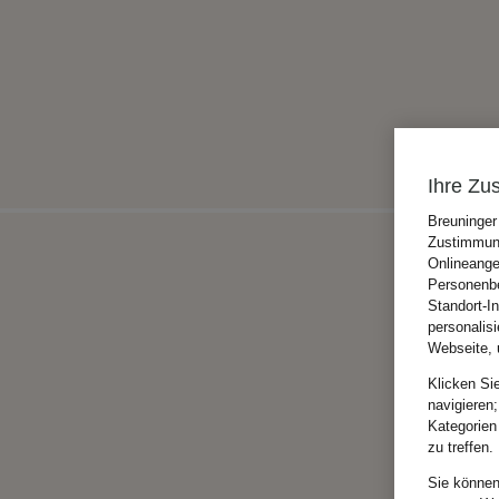
Ihre Zu
Breuninger
Zustimmung
Onlineange
Personenbe
Standort-I
personalis
Webseite, 
Klicken Si
navigieren;
Kategorien
zu treffen.
Sie können