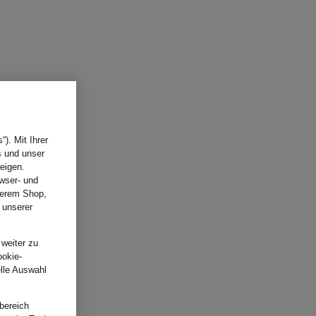
). Mit Ihrer
s und unser
eigen.
wser- und
nserem Shop,
 unserer
.
 weiter zu
ookie-
elle Auswahl
bereich