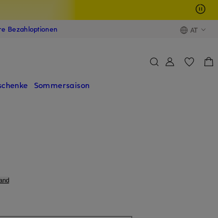
ere Bezahloptionen
AT
schenke
Sommersaison
and