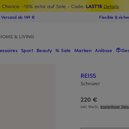
t Chance: -15% extra auf Sale
€-Willkommensgutschein mit Beyond sichern
- Code:
LAST15
Details
N
s Versand ab 149 €
Flexible & sich
HOME & LIVING
essoires
Sport
Beauty
% Sale
Marken
Anlässe
Ge
REISS
Schnürer
220 €
inkl. MwSt.,
kostenloser Vers