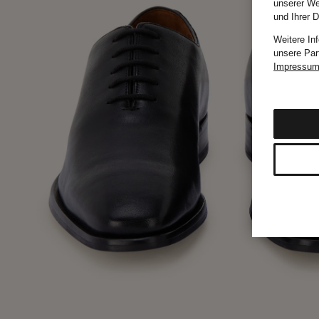
unserer We
und Ihrer 
Weitere In
unsere Par
Impressu