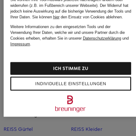
widerrufen (z.B. im Fußbereich unserer Webseite). Der Widerruf hat
jedoch keine Auswirkung auf die bisherige Verwendung der Tools und
Ihrer Daten.
Sie können
hier
den Einsatz von Cookies ablehnen.
REISS
+Aktionsrabatt
+Aktionsrabatt
Strick-Hoodie HOLLAND
Weitere Informationen zu den eingesetzten Tools und der
POLO RALPH LAUREN
FTC CASHM
Verwendung Ihrer Daten, welche wir und unsere Partner durch die
aus Merinowolle
Badeshorts
Strick-Hoodi
Cookies erheben, erhalten Sie in unserer
Datenschutzerklärung
und
63 €
Cashmere
Impressum
.
79,99 €
Bestpreis:
130 €
239,99 €
Bestpreis:
119 €
Bestpreis:
220
Ursprünglich:
ICH STIMME ZU
INDIVIDUELLE EINSTELLUNGEN
Weitere Kategorien
REISS Gürtel
REISS Kleider