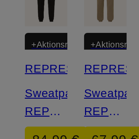
+Aktionsrabatt
+Aktionsraba
REPRESENT
REPRES
Sweatpants
Sweatpan
REPRESENT
REPRES
OWNERS'
OWNERS