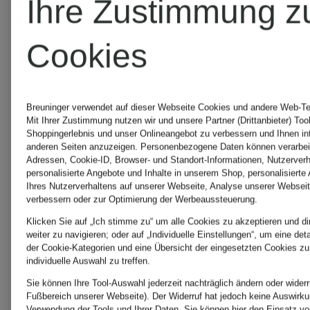
Ihre Zustimmung z
Cookies
KARL
Triumph
LAGERFELD
Breuninger verwendet auf dieser Webseite Cookies und andere Web-Tec
windsor.
Mit Ihrer Zustimmung nutzen wir und unsere Partner (Drittanbieter) Too
Shoppingerlebnis und unser Onlineangebot zu verbessern und Ihnen i
anderen Seiten anzuzeigen. Personenbezogene Daten können verarbeit
LACOSTE
Adressen, Cookie-ID, Browser- und Standort-Informationen, Nutzerverha
personalisierte Angebote und Inhalte in unserem Shop, personalisierte
XERJOF
Ihres Nutzerverhaltens auf unserer Webseite, Analyse unserer Webseit
verbessern oder zur Optimierung der Werbeaussteuerung.
Klicken Sie auf „Ich stimme zu“ um alle Cookies zu akzeptieren und di
LANCÔME
weiter zu navigieren; oder auf „Individuelle Einstellungen“, um eine det
der Cookie-Kategorien und eine Übersicht der eingesetzten Cookies zu
individuelle Auswahl zu treffen.
Sie können Ihre Tool-Auswahl jederzeit nachträglich ändern oder widerr
Levi's®
Fußbereich unserer Webseite). Der Widerruf hat jedoch keine Auswirkun
Verwendung der Tools und Ihrer Daten.
Sie können
hier
den Einsatz vo