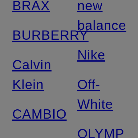
BRAX
new
balance
BURBERRY
Nike
Calvin
Klein
Off-
White
CAMBIO
OLYMP