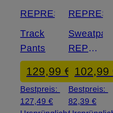
REPRESENT
REPRES
Track
Sweatpan
Pants
REPRES
OWNERS
129,99 €
102,99
CLUB
Bestpreis:
Bestpreis:
127,49 €
82,39 €