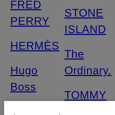
FRED
STONE
PERRY
ISLAND
HERMÈS
The
Hugo
Ordinary.
Boss
TOMMY
JACQUEMUS
HILFIGE