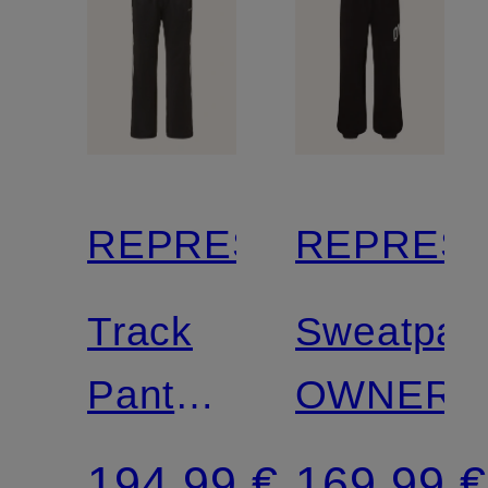
REPRESENT
REPRES
Track
Sweatpan
Pants
OWNERS
mit
194,99 €
169,99 €