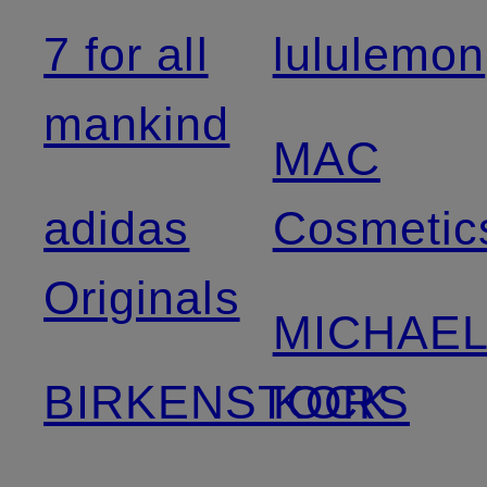
7 for all
lululemon
mankind
MAC
adidas
Cosmetic
Originals
MICHAE
BIRKENSTOCK
KORS