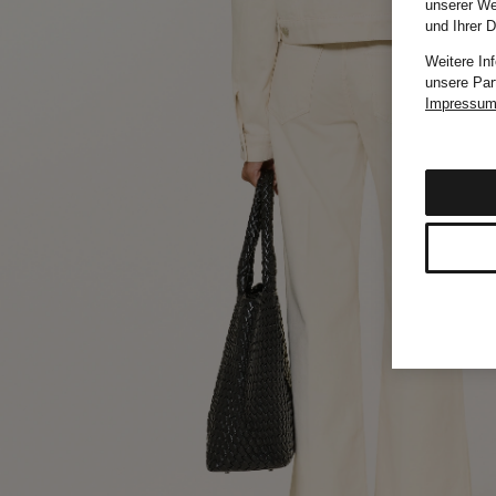
unserer We
und Ihrer 
Weitere In
unsere Par
Impressu