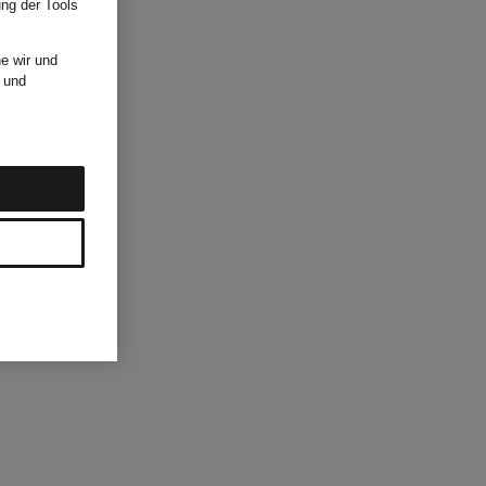
ung der Tools
e wir und
und