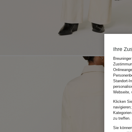
Ihre Zu
Breuninger
Zustimmung
Onlineange
Personenbe
Standort-I
personalis
Webseite, 
Klicken Si
navigieren;
Kategorien
zu treffen.
Sie können