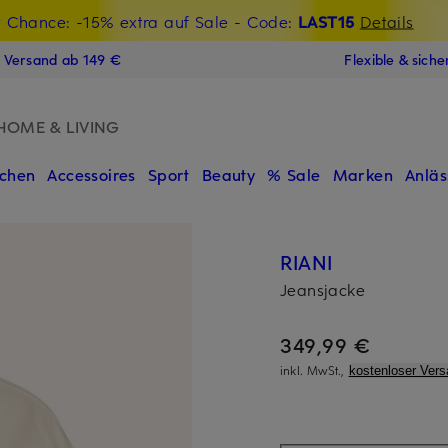
t Chance: -15% extra auf Sale
€-Willkommensgutschein mit Beyond sichern
LAST15
Details
N
s Versand ab 149 €
Flexible & sich
HOME & LIVING
chen
Accessoires
Sport
Beauty
% Sale
Marken
Anläs
RIANI
Jeansjacke
349,99 €
inkl. MwSt.,
kostenloser Vers