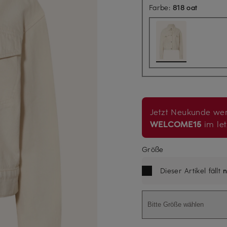
Farbe:
818 oat
Jetzt Neukunde wer
WELCOME15
im let
Größe
Dieser Artikel fällt
n
Bitte Größe wählen