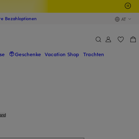
ere Bezahloptionen
AT
se
Geschenke
Vacation Shop
Trachten
and