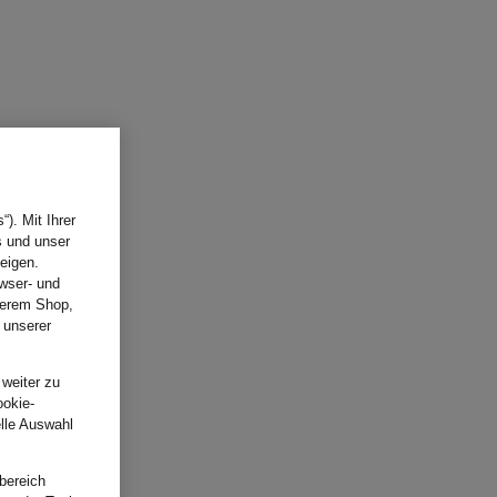
). Mit Ihrer
s und unser
eigen.
wser- und
nserem Shop,
 unserer
.
 weiter zu
ookie-
elle Auswahl
bereich