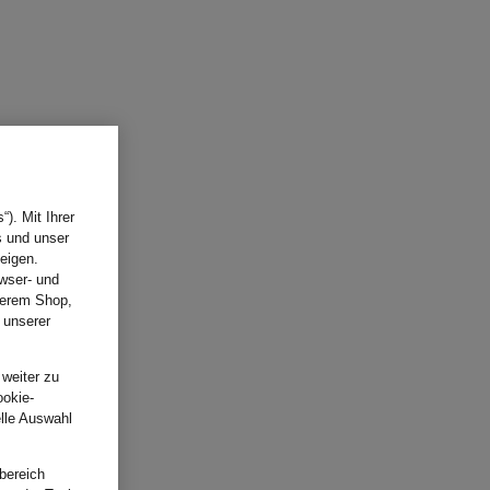
). Mit Ihrer
s und unser
eigen.
wser- und
nserem Shop,
 unserer
.
 weiter zu
ookie-
elle Auswahl
bereich