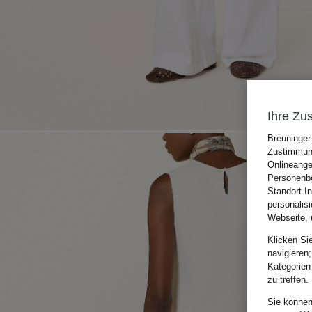
Ihre Zu
Breuninger
Zustimmung
Onlineange
Personenbe
Standort-I
personalis
Webseite, 
Klicken Si
navigieren;
Kategorien
zu treffen.
Sie können