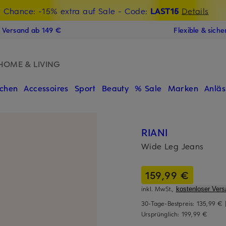
t Chance: -15% extra auf Sale
€-Willkommensgutschein mit Beyond sichern
- Code:
LAST15
Details
N
s Versand ab 149 €
Flexible & sich
HOME & LIVING
chen
Accessoires
Sport
Beauty
% Sale
Marken
Anläs
RIANI
Wide Leg Jeans
159,99 €
inkl. MwSt.,
kostenloser Vers
30-Tage-Bestpreis:
135,99 €
Ursprünglich:
199,99 €