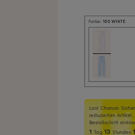
Farbe:
100 WHITE
Last Chance: Sicher
reduzierten Artikel
Bestellschritt einlö
1
13
Tag
Stunden