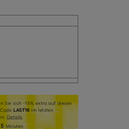
n Sie sich -15% extra auf diesen
. Code
LAST15
im letzten
sen.
Details
15
Minuten