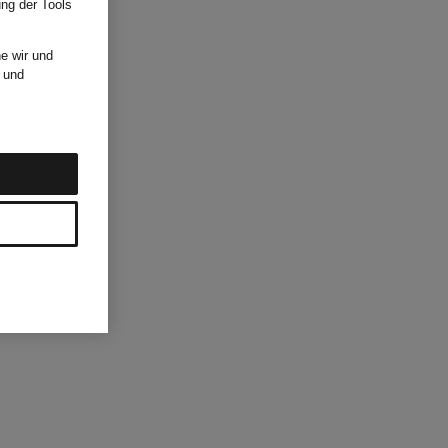
ung der Tools
e wir und
und