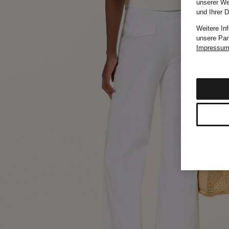
unserer We
und Ihrer 
Weitere In
unsere Par
Impressu