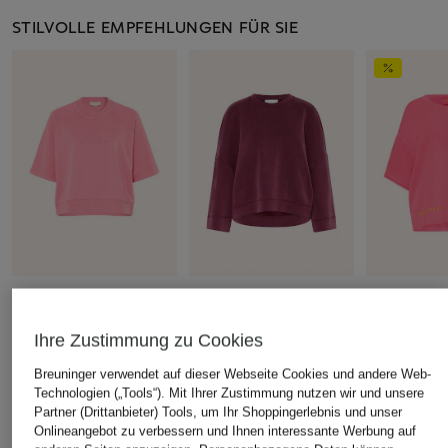
STILVOLLE EMPFEHLUNGEN FÜR SIE
+Aktionsrabatt
+Aktionsrabatt
+Aktionsrabatt
CATNOIR
Rich & Royal
yippie hippi
Ihre Zustimmung zu Cookies
Sweatshirt mit 3/4-Arm
Sweatshirt mit 3/4-Arm
Sweatshirt
Breuninger verwendet auf dieser Webseite Cookies und andere Web-
54,99 €
ab 64,99 €
89,99 €
Technologien („Tools“). Mit Ihrer Zustimmung nutzen wir und unsere
Partner (Drittanbieter) Tools, um Ihr Shoppingerlebnis und unser
Bestpreis:
46,74 €
Bestpreis:
55,24 €
Bestpreis:
159
Ursprünglich:
69,95 €
Ursprünglich:
129,95 €
Onlineangebot zu verbessern und Ihnen interessante Werbung auf