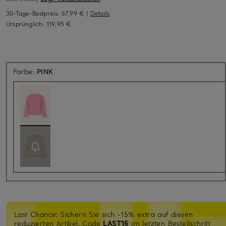
30-Tage-Bestpreis:
67,99 €
|
Details
Ursprünglich:
119,95 €
Farbe:
PINK
Last Chance: Sichern Sie sich -15% extra auf diesen
reduzierten Artikel. Code
LAST15
im letzten Bestellschritt