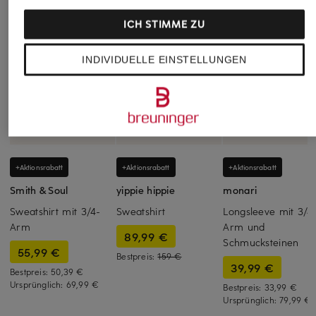
ICH STIMME ZU
INDIVIDUELLE EINSTELLUNGEN
+Aktionsrabatt
+Aktionsrabatt
+Aktionsrabatt
Smith & Soul
yippie hippie
monari
Sweatshirt mit 3/4-
Sweatshirt
Longsleeve mit 3/4
Arm
Arm und
89,99 €
Schmucksteinen
55,99 €
Bestpreis:
159 €
39,99 €
Bestpreis:
50,39 €
Ursprünglich:
69,99 €
Bestpreis:
33,99 €
Ursprünglich:
79,99 €